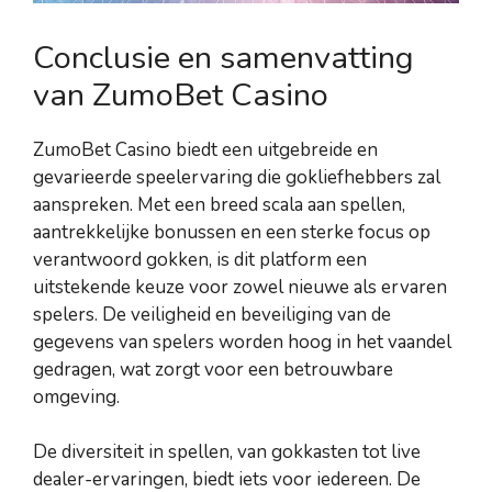
Conclusie en samenvatting
van ZumoBet Casino
ZumoBet Casino biedt een uitgebreide en
gevarieerde speelervaring die gokliefhebbers zal
aanspreken. Met een breed scala aan spellen,
aantrekkelijke bonussen en een sterke focus op
verantwoord gokken, is dit platform een
uitstekende keuze voor zowel nieuwe als ervaren
spelers. De veiligheid en beveiliging van de
gegevens van spelers worden hoog in het vaandel
gedragen, wat zorgt voor een betrouwbare
omgeving.
De diversiteit in spellen, van gokkasten tot live
dealer-ervaringen, biedt iets voor iedereen. De