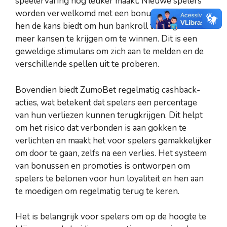
speelervaring nog leuker maakt. Nieuwe spelers
worden verwelkomd met een bonus tot €500, wat
hen de kans biedt om hun bankroll te vergroten en
meer kansen te krijgen om te winnen. Dit is een
geweldige stimulans om zich aan te melden en de
verschillende spellen uit te proberen.
Bovendien biedt ZumoBet regelmatig cashback-
acties, wat betekent dat spelers een percentage
van hun verliezen kunnen terugkrijgen. Dit helpt
om het risico dat verbonden is aan gokken te
verlichten en maakt het voor spelers gemakkelijker
om door te gaan, zelfs na een verlies. Het systeem
van bonussen en promoties is ontworpen om
spelers te belonen voor hun loyaliteit en hen aan
te moedigen om regelmatig terug te keren.
Het is belangrijk voor spelers om op de hoogte te