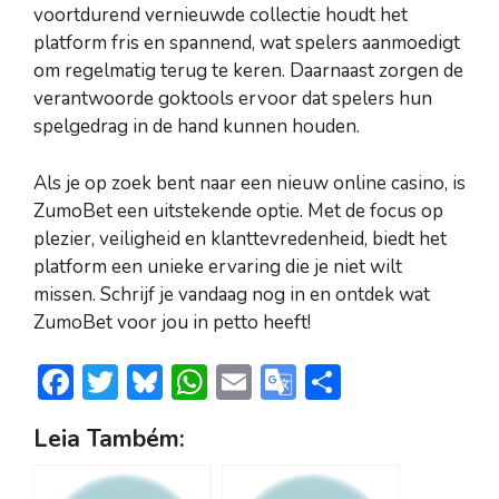
voortdurend vernieuwde collectie houdt het
platform fris en spannend, wat spelers aanmoedigt
om regelmatig terug te keren. Daarnaast zorgen de
verantwoorde goktools ervoor dat spelers hun
spelgedrag in de hand kunnen houden.
Als je op zoek bent naar een nieuw online casino, is
ZumoBet een uitstekende optie. Met de focus op
plezier, veiligheid en klanttevredenheid, biedt het
platform een unieke ervaring die je niet wilt
missen. Schrijf je vandaag nog in en ontdek wat
ZumoBet voor jou in petto heeft!
F
T
Bl
W
E
G
S
ac
w
u
h
m
o
h
Leia Também:
e
itt
e
at
ai
o
ar
b
er
sk
s
l
gl
e