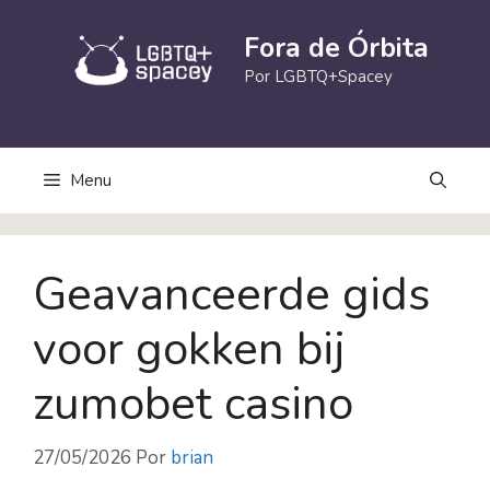
Pular
para
Fora de Órbita
o
Por LGBTQ+Spacey
conteúdo
Menu
Geavanceerde gids
voor gokken bij
zumobet casino
27/05/2026
Por
brian