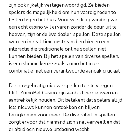
zijn ook rijkelijk vertegenwoordigd. Ze bieden
spelers de mogelijkheid om hun vaardigheden te
testen tegen het huis. Voor wie de opwinding van
een echt casino wil ervaren zonder de deur uit te
hoeven, zijn er de live dealer-spellen. Deze spellen
worden in real-time gestreamd en bieden een
interactie die traditionele online spellen niet
kunnen bieden. Bij het spelen van diverse spellen,
is een slimme keuze zoals zumo bet in de
combinatie met een verantwoorde aanpak cruciaal.
Door regelmatig nieuwe spellen toe te voegen,
blijft ZumoBet Casino zijn aanbod vernieuwen en
aantrekkelijk houden. Dit betekent dat spelers altijd
iets nieuws kunnen ontdekken en blijven
terugkomen voor meer. De diversiteit in spellen
zorgt ervoor dat niemand zich snel verveelt en dat
er altijd een nieuwe uitdaging wacht.