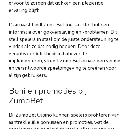
ervoor te zorgen dat gokken een plezierige
ervaring blijft.
Daarnaast biedt ZumoBet toegang tot hulp en
informatie over gokverslaving en -problemen. Dit
stelt spelers in staat om de juiste ondersteuning te
vinden als ze dat nodig hebben. Door deze
verantwoordelijkheidsinitiatieven te
implementeren, streeft ZumoBet ernaar een veilige
en verantwoorde speelomgeving te creëren voor
al zijn gebruikers.
Boni en promoties bij
ZumoBet
Bij ZumoBet Casino kunnen spelers profiteren van
aantrekkelijke bonussen en promoties, wat de