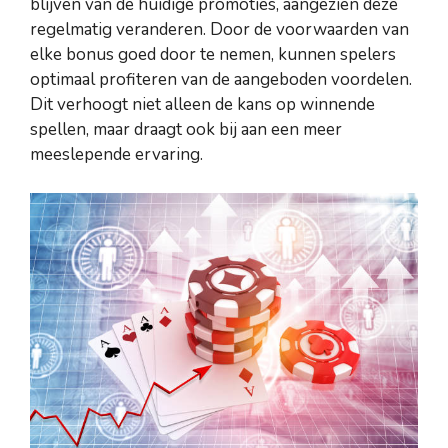
blijven van de huidige promoties, aangezien deze
regelmatig veranderen. Door de voorwaarden van
elke bonus goed door te nemen, kunnen spelers
optimaal profiteren van de aangeboden voordelen.
Dit verhoogt niet alleen de kans op winnende
spellen, maar draagt ook bij aan een meer
meeslepende ervaring.