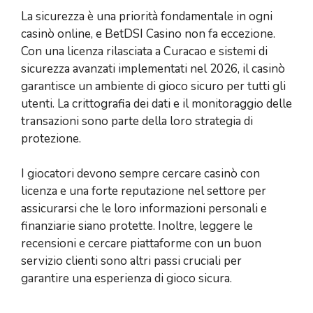
La sicurezza è una priorità fondamentale in ogni
casinò online, e BetDSI Casino non fa eccezione.
Con una licenza rilasciata a Curacao e sistemi di
sicurezza avanzati implementati nel 2026, il casinò
garantisce un ambiente di gioco sicuro per tutti gli
utenti. La crittografia dei dati e il monitoraggio delle
transazioni sono parte della loro strategia di
protezione.
I giocatori devono sempre cercare casinò con
licenza e una forte reputazione nel settore per
assicurarsi che le loro informazioni personali e
finanziarie siano protette. Inoltre, leggere le
recensioni e cercare piattaforme con un buon
servizio clienti sono altri passi cruciali per
garantire una esperienza di gioco sicura.