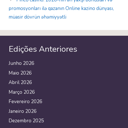
promosyonları ilə qazanın Online kazino dünyası,
müasir dövrün əhəmiyyətli
Edições Anteriores
Junho 2026
Maio 2026
Abril 2026
Março 2026
Fevereiro 2026
Janeiro 2026
Dezembro 2025