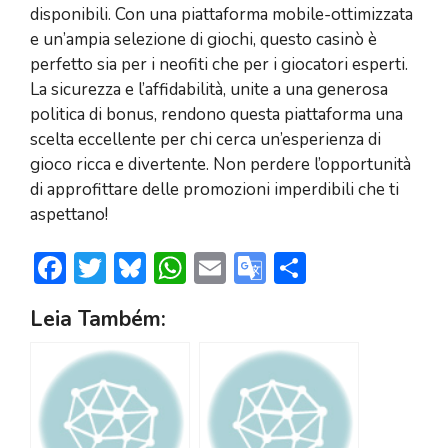
disponibili. Con una piattaforma mobile-ottimizzata
e un’ampia selezione di giochi, questo casinò è
perfetto sia per i neofiti che per i giocatori esperti.
La sicurezza e l’affidabilità, unite a una generosa
politica di bonus, rendono questa piattaforma una
scelta eccellente per chi cerca un’esperienza di
gioco ricca e divertente. Non perdere l’opportunità
di approfittare delle promozioni imperdibili che ti
aspettano!
F
T
Bl
W
E
G
S
ac
w
u
h
m
o
h
Leia Também:
e
itt
e
at
ai
o
ar
b
er
sk
s
l
gl
e
o
y
A
e
ok
p
Tr