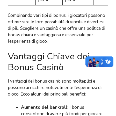
Combinando vari tipi di bonus, i giocatori possono
ottimizzare le loro possibilità di vincita e divertirsi
di più. Scegliere un casinò che offre una politica di
bonus chiara e vantaggiosa è essenziale per
l’esperienza di gioco.
Vantaggi Chiave dei
Bonus Casinò
I vantaggi dei bonus casinò sono molteplici e
possono arricchire notevolmente l’esperienza di
gioco. Ecco alcuni dei principali benefici:
Aumento del bankroll:
I bonus
consentono di avere più fondi per giocare.