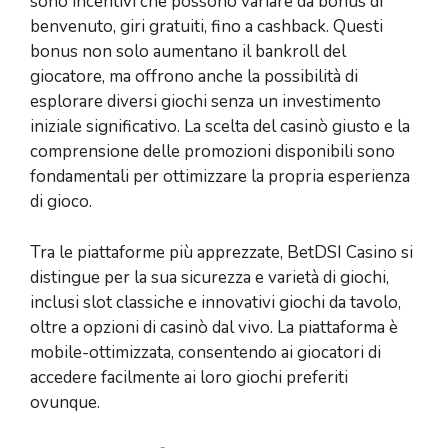
sono incentivi che possono variare da bonus di
benvenuto, giri gratuiti, fino a cashback. Questi
bonus non solo aumentano il bankroll del
giocatore, ma offrono anche la possibilità di
esplorare diversi giochi senza un investimento
iniziale significativo. La scelta del casinò giusto e la
comprensione delle promozioni disponibili sono
fondamentali per ottimizzare la propria esperienza
di gioco.
Tra le piattaforme più apprezzate, BetDSI Casino si
distingue per la sua sicurezza e varietà di giochi,
inclusi slot classiche e innovativi giochi da tavolo,
oltre a opzioni di casinò dal vivo. La piattaforma è
mobile-ottimizzata, consentendo ai giocatori di
accedere facilmente ai loro giochi preferiti
ovunque.