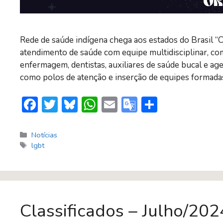
Rede de saúde indígena chega aos estados do Brasil “
atendimento de saúde com equipe multidisciplinar, co
enfermagem, dentistas, auxiliares de saúde bucal e a
como polos de atenção e inserção de equipes formad
F
T
Bl
W
E
G
S
ac
w
u
h
m
o
h
e
itt
e
at
ai
o
ar
Categorias
Notícias
Tags
lgbt
b
er
sk
s
l
gl
e
o
y
A
e
ok
p
Tr
p
a
Classificados – Julho/202
n