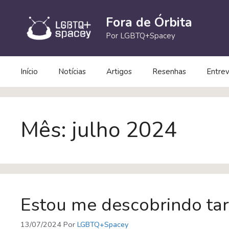
Pular
para
Fora de Órbita
o
Por LGBTQ+Spacey
conteúdo
Início
Notícias
Artigos
Resenhas
Entrev
Mês:
julho 2024
Estou me descobrindo ta
13/07/2024
Por
LGBTQ+Spacey