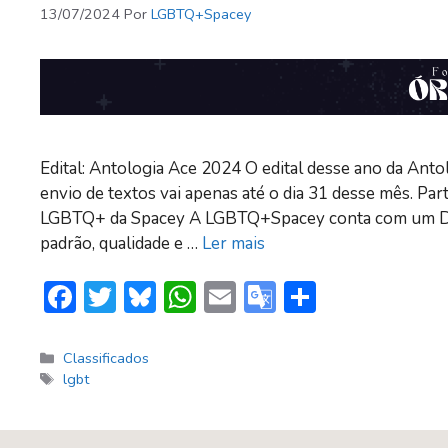
sl
13/07/2024
Por
LGBTQ+Spacey
at
e
Edital: Antologia Ace 2024 O edital desse ano da Antol
envio de textos vai apenas até o dia 31 desse mês. Par
LGBTQ+ da Spacey A LGBTQ+Spacey conta com um Dr
padrão, qualidade e …
Ler mais
F
T
Bl
W
E
G
S
ac
w
u
h
m
o
h
e
itt
e
at
ai
o
ar
Categorias
Classificados
Tags
lgbt
b
er
sk
s
l
gl
e
o
y
A
e