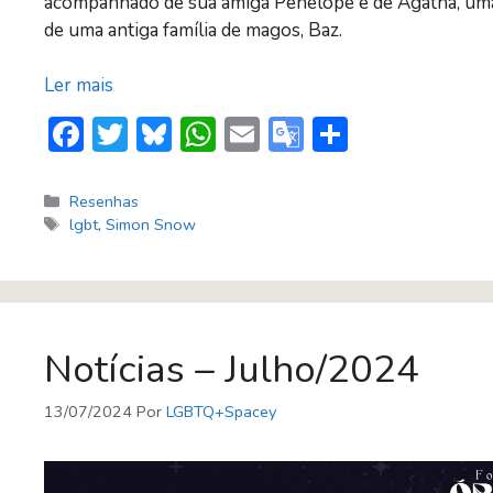
acompanhado de sua amiga Penelope e de Agatha, uma n
de uma antiga família de magos, Baz.
Ler mais
F
T
Bl
W
E
G
S
ac
w
u
h
m
o
h
e
itt
e
at
ai
o
ar
Categorias
Resenhas
Tags
lgbt
,
Simon Snow
b
er
sk
s
l
gl
e
o
y
A
e
ok
p
Tr
p
a
Notícias – Julho/2024
n
sl
13/07/2024
Por
LGBTQ+Spacey
at
e