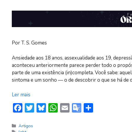
Por T. S. Gomes
Ansiedade aos 18 anos, assexualidade aos 19, depressã
aconteceu anteriormente parece perder todo o propós
parte de uma existência (in)completa. Você sabe: aqu
sintoma e um sonho — o de descobrir o que se há de d
Ler mais
F
T
Bl
W
E
G
S
ac
w
u
h
m
o
h
e
itt
e
at
ai
o
ar
Categorias
Artigos
Tags
lgbt