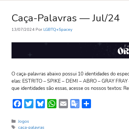
ok
p
Tr
p
a
Caça-Palavras — Jul/24
n
sl
13/07/2024
Por
LGBTQ+Spacey
at
e
O caça-palavras abaixo possui 10 identidades do espe
elas: ESTRITO – SPIKE – DEMI – ABRO – GRAY FRAY 
que identidades são essas, acesse os nossos textos: R
F
T
Bl
W
E
G
S
ac
w
u
h
m
o
h
e
itt
e
at
ai
o
ar
Categorias
Jogos
Tags
caça-palavras