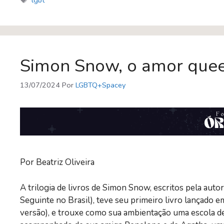
b
er
sk
s
l
gl
e
o
y
A
e
ok
p
Tr
p
a
Simon Snow, o amor quee
n
sl
13/07/2024
Por
LGBTQ+Spacey
at
e
Por Beatriz Oliveira
A trilogia de livros de Simon Snow, escritos pela aut
Seguinte no Brasil), teve seu primeiro livro lançado
versão), e trouxe como sua ambientação uma escola de 