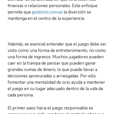
finanzas o relaciones personales. Este enfoque
permite que
goldzino.com.es
la diversión se
mantenga en el centro de la experiencia.
Además, es esencial entender que el juego debe ser
visto como una forma de entretenimiento, no como
una forma de ingresos. Muchos jugadores pueden
caer en la trampa de pensar que pueden ganar
grandes sumas de dinero, lo que puede llevar a
decisiones apresuradas y arriesgadas. Por ello,
fomentar una mentalidad de ocio ayuda a mantener
el juego en su lugar adecuado dentro de la vida de
cada persona.
El primer paso hacia el juego responsable es