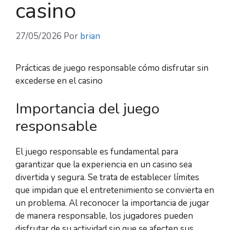
casino
27/05/2026
Por
brian
Prácticas de juego responsable cómo disfrutar sin
excederse en el casino
Importancia del juego
responsable
El juego responsable es fundamental para
garantizar que la experiencia en un casino sea
divertida y segura. Se trata de establecer límites
que impidan que el entretenimiento se convierta en
un problema. Al reconocer la importancia de jugar
de manera responsable, los jugadores pueden
disfrutar de su actividad sin que se afecten sus