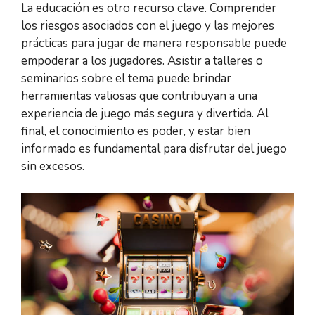
La educación es otro recurso clave. Comprender
los riesgos asociados con el juego y las mejores
prácticas para jugar de manera responsable puede
empoderar a los jugadores. Asistir a talleres o
seminarios sobre el tema puede brindar
herramientas valiosas que contribuyan a una
experiencia de juego más segura y divertida. Al
final, el conocimiento es poder, y estar bien
informado es fundamental para disfrutar del juego
sin excesos.