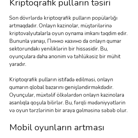
Kriptoqrafik pulların təsiri
Son dövrlərdə kriptoqrafik pulların popülarlığı
artmaqdadır. Onlayn kazinolar, müştərilərinə
kriptovalyutalarla oyun oynama imkanı təqdim edir.
Bununla yanaşı, Пинко казино da onlayn qumar
sektorundakı yeniliklərin bir hissəsidir. Bu,
oyunçulara daha anonim və təhlükəsiz bir mühit
yaradır.
Kriptoqrafik pulların istifadə edilməsi, onlayn
qumarın qlobal bazarını genişləndirməkdədir.
Oyunçular, müxtəlif ölkələrdən onlayn kazinolara
asanlıqla qoşula bilirlər. Bu, fərqli mədəniyyətlərin
və oyun tərzlərinin bir araya gəlməsinə səbəb olur.
Mobil oyunların artması