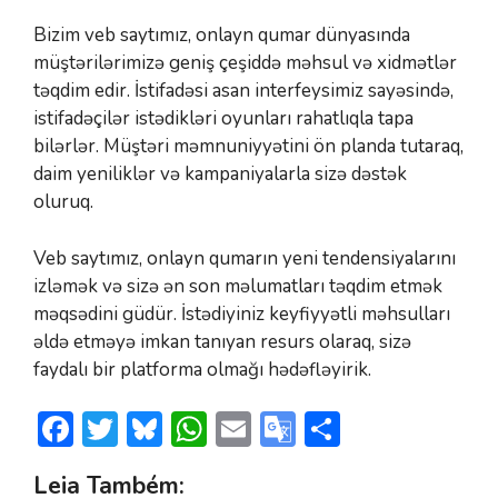
Bizim veb saytımız, onlayn qumar dünyasında
müştərilərimizə geniş çeşiddə məhsul və xidmətlər
təqdim edir. İstifadəsi asan interfeysimiz sayəsində,
istifadəçilər istədikləri oyunları rahatlıqla tapa
bilərlər. Müştəri məmnuniyyətini ön planda tutaraq,
daim yeniliklər və kampaniyalarla sizə dəstək
oluruq.
Veb saytımız, onlayn qumarın yeni tendensiyalarını
izləmək və sizə ən son məlumatları təqdim etmək
məqsədini güdür. İstədiyiniz keyfiyyətli məhsulları
əldə etməyə imkan tanıyan resurs olaraq, sizə
faydalı bir platforma olmağı hədəfləyirik.
F
T
Bl
W
E
G
S
ac
w
u
h
m
o
h
Leia Também: