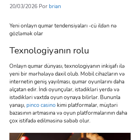
20/03/2026
Por
brian
Yeni onlayn qumar tendensiyaları -cü ildən nə
gözləmək olar
Texnologiyanın rolu
Onlayn qumar dünyası, texnologiyanın inkişafı ilə
yeni bir mərhələyə daxil olub. Mobil cihazların və
internetin geniş yayılması, qumar oyunlarını daha
əlçatan edir. İndi oyunçular, istədikləri yerdə və
istədikləri vaxtda oyun oynaya bilirlər. Bununla
yanaşı,
pinco casino
kimi platformalar, müştəri
bazasının artmasına və oyun platformalarının daha
çox istifadə edilməsinə səbəb olur.