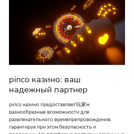
pinco казино: ваш
надежный партнер
pinco казино предоставляет玩家м
разнообразные возможности для
развлекательного времяпрепровождения,
гарантируя при этом безопасность и