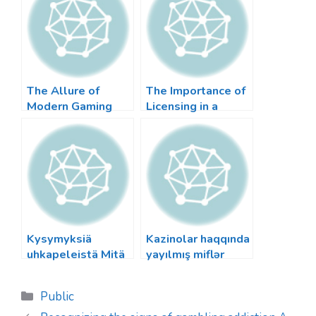
o
y
A
e
ok
p
Tr
p
a
n
sl
The Allure of
The Importance of
Modern Gaming
Licensing in a
at
Venues A Journey
Casino
e
Through Casino
Culture
Kysymyksiä
Kazinolar haqqında
uhkapeleistä Mitä
yayılmış miflər
sinun pitäisi tietää
pinup ilə
ennen aloittamista
həqiqətləri
Categorias
Public
araşdırın