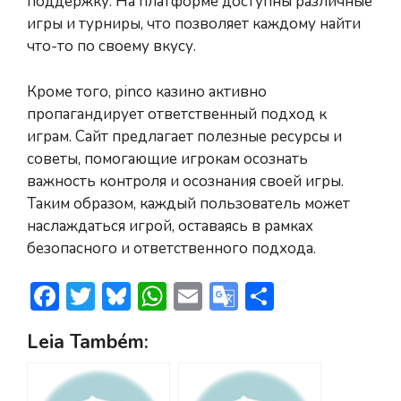
поддержку. На платформе доступны различные
игры и турниры, что позволяет каждому найти
что-то по своему вкусу.
Кроме того, pinco казино активно
пропагандирует ответственный подход к
играм. Сайт предлагает полезные ресурсы и
советы, помогающие игрокам осознать
важность контроля и осознания своей игры.
Таким образом, каждый пользователь может
наслаждаться игрой, оставаясь в рамках
безопасного и ответственного подхода.
F
T
Bl
W
E
G
S
ac
w
u
h
m
o
h
Leia Também:
e
itt
e
at
ai
o
ar
b
er
sk
s
l
gl
e