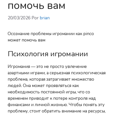
помочь вам
20/03/2026
Por
brian
Осознание проблемы игромании как pinco
может помочь вам
Психология игромании
Игромания — это не просто увлечение
азартными играми, а серьезная психологическая
проблема, которая затрагивает множество
людей. Она может проявляться как
необходимость постоянной игры, что со
временем приводит к потере контроля над
финансами и личной жизнью. Чтобы понять эту
проблему, стоит обратить внимание на ресурсы,