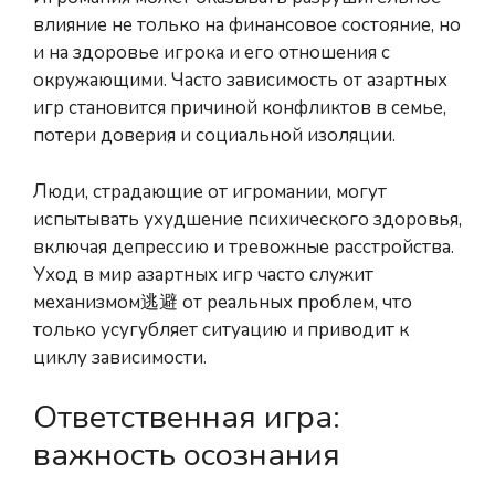
влияние не только на финансовое состояние, но
и на здоровье игрока и его отношения с
окружающими. Часто зависимость от азартных
игр становится причиной конфликтов в семье,
потери доверия и социальной изоляции.
Люди, страдающие от игромании, могут
испытывать ухудшение психического здоровья,
включая депрессию и тревожные расстройства.
Уход в мир азартных игр часто служит
механизмом逃避 от реальных проблем, что
только усугубляет ситуацию и приводит к
циклу зависимости.
Ответственная игра:
важность осознания