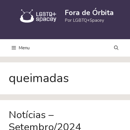
Pular
para
Fora de Órbita
o
Por LGBTQ+Spacey
conteúdo
Menu
queimadas
Notícias –
Setembro/2024