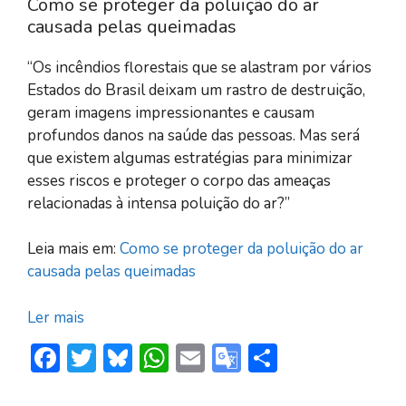
Como se proteger da poluição do ar
causada pelas queimadas
“Os incêndios florestais que se alastram por vários
Estados do Brasil deixam um rastro de destruição,
geram imagens impressionantes e causam
profundos danos na saúde das pessoas. Mas será
que existem algumas estratégias para minimizar
esses riscos e proteger o corpo das ameaças
relacionadas à intensa poluição do ar?”
Leia mais em:
Como se proteger da poluição do ar
causada pelas queimadas
Ler mais
F
T
Bl
W
E
G
S
ac
w
u
h
m
o
h