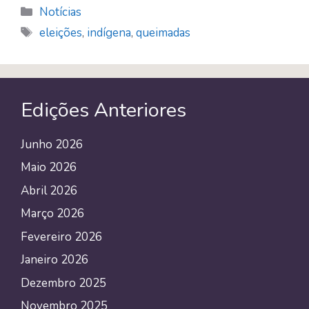
e
itt
e
at
ai
o
ar
Categorias
Notícias
b
er
sk
s
l
gl
e
Tags
eleições
,
indígena
,
queimadas
o
y
A
e
ok
p
Tr
p
a
Edições Anteriores
n
sl
Junho 2026
at
Maio 2026
e
Abril 2026
Março 2026
Fevereiro 2026
Janeiro 2026
Dezembro 2025
Novembro 2025