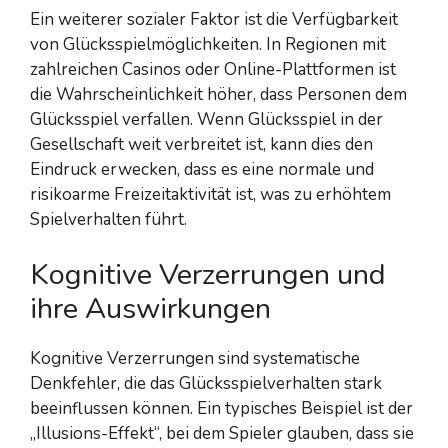
Ein weiterer sozialer Faktor ist die Verfügbarkeit
von Glücksspielmöglichkeiten. In Regionen mit
zahlreichen Casinos oder Online-Plattformen ist
die Wahrscheinlichkeit höher, dass Personen dem
Glücksspiel verfallen. Wenn Glücksspiel in der
Gesellschaft weit verbreitet ist, kann dies den
Eindruck erwecken, dass es eine normale und
risikoarme Freizeitaktivität ist, was zu erhöhtem
Spielverhalten führt.
Kognitive Verzerrungen und
ihre Auswirkungen
Kognitive Verzerrungen sind systematische
Denkfehler, die das Glücksspielverhalten stark
beeinflussen können. Ein typisches Beispiel ist der
„Illusions-Effekt“, bei dem Spieler glauben, dass sie