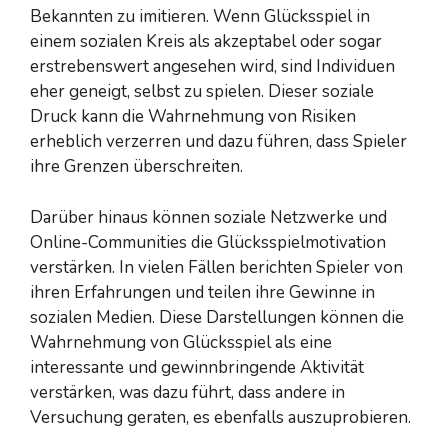
Bekannten zu imitieren. Wenn Glücksspiel in
einem sozialen Kreis als akzeptabel oder sogar
erstrebenswert angesehen wird, sind Individuen
eher geneigt, selbst zu spielen. Dieser soziale
Druck kann die Wahrnehmung von Risiken
erheblich verzerren und dazu führen, dass Spieler
ihre Grenzen überschreiten.
Darüber hinaus können soziale Netzwerke und
Online-Communities die Glücksspielmotivation
verstärken. In vielen Fällen berichten Spieler von
ihren Erfahrungen und teilen ihre Gewinne in
sozialen Medien. Diese Darstellungen können die
Wahrnehmung von Glücksspiel als eine
interessante und gewinnbringende Aktivität
verstärken, was dazu führt, dass andere in
Versuchung geraten, es ebenfalls auszuprobieren.