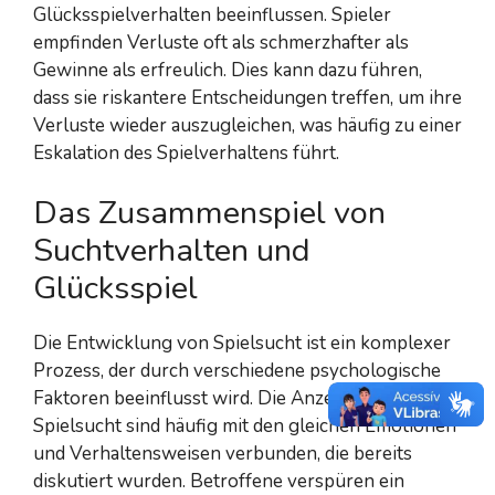
Glücksspielverhalten beeinflussen. Spieler
empfinden Verluste oft als schmerzhafter als
Gewinne als erfreulich. Dies kann dazu führen,
dass sie riskantere Entscheidungen treffen, um ihre
Verluste wieder auszugleichen, was häufig zu einer
Eskalation des Spielverhaltens führt.
Das Zusammenspiel von
Suchtverhalten und
Glücksspiel
Die Entwicklung von Spielsucht ist ein komplexer
Prozess, der durch verschiedene psychologische
Faktoren beeinflusst wird. Die Anzeichen einer
Spielsucht sind häufig mit den gleichen Emotionen
und Verhaltensweisen verbunden, die bereits
diskutiert wurden. Betroffene verspüren ein