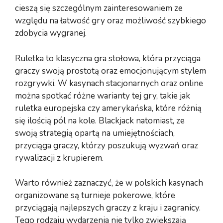
cieszą się szczególnym zainteresowaniem ze
względu na łatwość gry oraz możliwość szybkiego
zdobycia wygranej.
Ruletka to klasyczna gra stołowa, która przyciąga
graczy swoją prostotą oraz emocjonującym stylem
rozgrywki. W kasynach stacjonarnych oraz online
można spotkać różne warianty tej gry, takie jak
ruletka europejska czy amerykańska, które różnią
się ilością pól na kole. Blackjack natomiast, ze
swoją strategią opartą na umiejętnościach,
przyciąga graczy, którzy poszukują wyzwań oraz
rywalizacji z krupierem.
Warto również zaznaczyć, że w polskich kasynach
organizowane są turnieje pokerowe, które
przyciągają najlepszych graczy z kraju i zagranicy.
Tego rodzaju wydarzenia nie tylko zwiększają