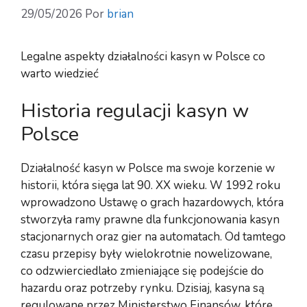
29/05/2026
Por
brian
Legalne aspekty działalności kasyn w Polsce co
warto wiedzieć
Historia regulacji kasyn w
Polsce
Działalność kasyn w Polsce ma swoje korzenie w
historii, która sięga lat 90. XX wieku. W 1992 roku
wprowadzono Ustawę o grach hazardowych, która
stworzyła ramy prawne dla funkcjonowania kasyn
stacjonarnych oraz gier na automatach. Od tamtego
czasu przepisy były wielokrotnie nowelizowane,
co odzwierciedlało zmieniające się podejście do
hazardu oraz potrzeby rynku. Dzisiaj, kasyna są
regulowane przez Ministerstwo Finansów, które