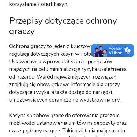
korzystanie z ofert kasyn.
Przepisy dotyczące ochrony
graczy
Ochrona graczy to jeden z kluczowych aspektów
regulacji dotyczących kasyn w Polsce.
Ustawodawca wprowadził szereg przepisów
mających na celu minimalizację ryzyka uzależnienia
od hazardu. Wśród najważniejszych rozwiązań
znajdują się obowiązkowe informacje dla graczy
dotyczące ryzyka, a także dostęp do narzędzi
umożliwiających ograniczenie wydatków na gry.
Kasyna są zobowiązane do oferowania graczom
możliwości ustanowienia limitów na depozyty oraz
czas spędzany na grze. Takie działania mają na celu