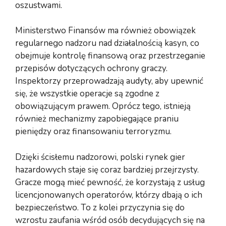
oszustwami.
Ministerstwo Finansów ma również obowiązek
regularnego nadzoru nad działalnością kasyn, co
obejmuje kontrolę finansową oraz przestrzeganie
przepisów dotyczących ochrony graczy.
Inspektorzy przeprowadzają audyty, aby upewnić
się, że wszystkie operacje są zgodne z
obowiązującym prawem. Oprócz tego, istnieją
również mechanizmy zapobiegające praniu
pieniędzy oraz finansowaniu terroryzmu.
Dzięki ścisłemu nadzorowi, polski rynek gier
hazardowych staje się coraz bardziej przejrzysty.
Gracze mogą mieć pewność, że korzystają z usług
licencjonowanych operatorów, którzy dbają o ich
bezpieczeństwo. To z kolei przyczynia się do
wzrostu zaufania wśród osób decydujących się na