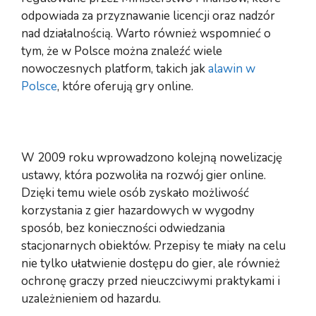
odpowiada za przyznawanie licencji oraz nadzór
nad działalnością. Warto również wspomnieć o
tym, że w Polsce można znaleźć wiele
nowoczesnych platform, takich jak
alawin w
Polsce
, które oferują gry online.
W 2009 roku wprowadzono kolejną nowelizację
ustawy, która pozwoliła na rozwój gier online.
Dzięki temu wiele osób zyskało możliwość
korzystania z gier hazardowych w wygodny
sposób, bez konieczności odwiedzania
stacjonarnych obiektów. Przepisy te miały na celu
nie tylko ułatwienie dostępu do gier, ale również
ochronę graczy przed nieuczciwymi praktykami i
uzależnieniem od hazardu.