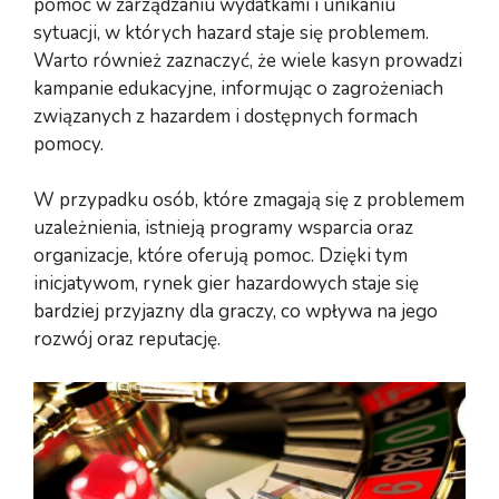
pomoc w zarządzaniu wydatkami i unikaniu
sytuacji, w których hazard staje się problemem.
Warto również zaznaczyć, że wiele kasyn prowadzi
kampanie edukacyjne, informując o zagrożeniach
związanych z hazardem i dostępnych formach
pomocy.
W przypadku osób, które zmagają się z problemem
uzależnienia, istnieją programy wsparcia oraz
organizacje, które oferują pomoc. Dzięki tym
inicjatywom, rynek gier hazardowych staje się
bardziej przyjazny dla graczy, co wpływa na jego
rozwój oraz reputację.