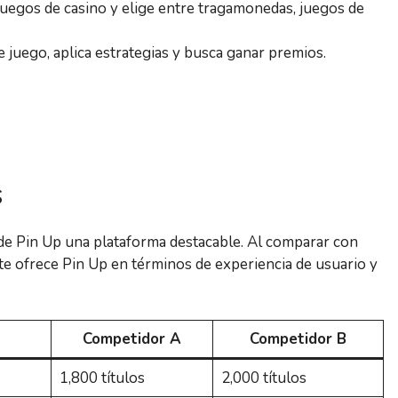
juegos de casino y elige entre tragamonedas, juegos de
e juego, aplica estrategias y busca ganar premios.
s
 de Pin Up una plataforma destacable. Al comparar con
te ofrece Pin Up en términos de experiencia de usuario y
Competidor A
Competidor B
1,800 títulos
2,000 títulos