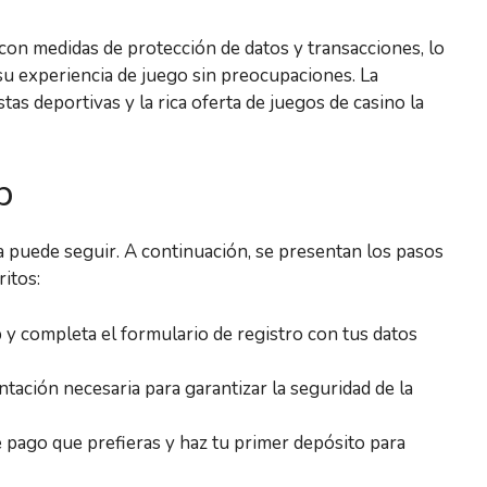
con medidas de protección de datos y transacciones, lo
 su experiencia de juego sin preocupaciones. La
s deportivas y la rica oferta de juegos de casino la
p
a puede seguir. A continuación, se presentan los pasos
itos:
p y completa el formulario de registro con tus datos
ación necesaria para garantizar la seguridad de la
 pago que prefieras y haz tu primer depósito para