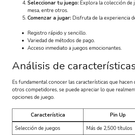
Seleccionar tu juego:
Explora la colección de 
mesa, entre otros.
Comenzar a jugar:
Disfruta de la experiencia d
Registro rápido y sencillo.
Variedad de métodos de pago.
Acceso inmediato a juegos emocionantes.
Análisis de característica
Es fundamental conocer las características que hacen
otros competidores, se puede apreciar lo que realmen
opciones de juego.
Característica
Pin Up
Selección de juegos
Más de 2,500 títulos