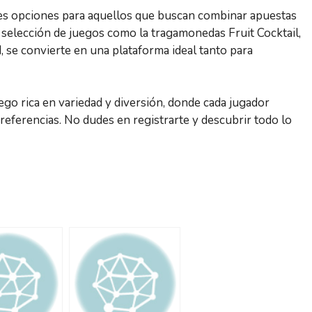
es opciones para aquellos que buscan combinar apuestas
 selección de juegos como la tragamonedas Fruit Cocktail,
, se convierte en una plataforma ideal tanto para
uego rica en variedad y diversión, donde cada jugador
referencias. No dudes en registrarte y descubrir todo lo