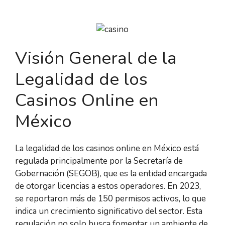
Visión General de la
Legalidad de los
Casinos Online en
México
La legalidad de los casinos online en México está
regulada principalmente por la Secretaría de
Gobernación (SEGOB), que es la entidad encargada
de otorgar licencias a estos operadores. En 2023,
se reportaron más de 150 permisos activos, lo que
indica un crecimiento significativo del sector. Esta
regulación no solo busca fomentar un ambiente de