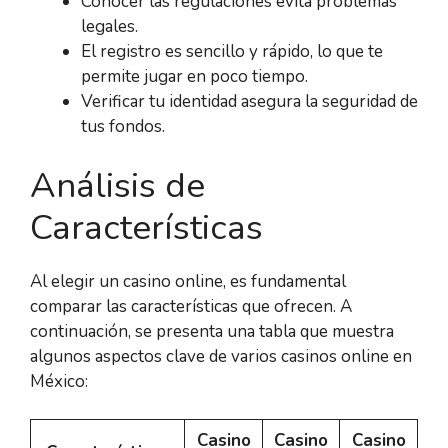
Conocer las regulaciones evita problemas
legales.
El registro es sencillo y rápido, lo que te
permite jugar en poco tiempo.
Verificar tu identidad asegura la seguridad de
tus fondos.
Análisis de
Características
Al elegir un casino online, es fundamental
comparar las características que ofrecen. A
continuación, se presenta una tabla que muestra
algunos aspectos clave de varios casinos online en
México:
Casino
Casino
Casino