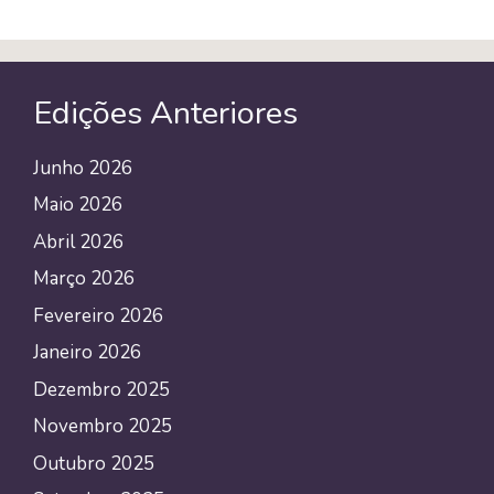
Edições Anteriores
Junho 2026
Maio 2026
Abril 2026
Março 2026
Fevereiro 2026
Janeiro 2026
Dezembro 2025
Novembro 2025
Outubro 2025