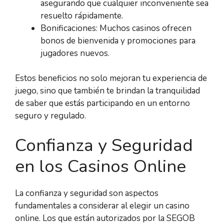
asegurando que cualquier inconveniente sea
resuelto rápidamente.
Bonificaciones: Muchos casinos ofrecen
bonos de bienvenida y promociones para
jugadores nuevos.
Estos beneficios no solo mejoran tu experiencia de
juego, sino que también te brindan la tranquilidad
de saber que estás participando en un entorno
seguro y regulado.
Confianza y Seguridad
en los Casinos Online
La confianza y seguridad son aspectos
fundamentales a considerar al elegir un casino
online. Los que están autorizados por la SEGOB