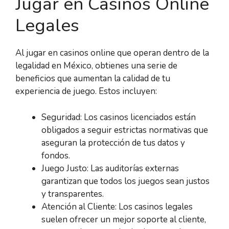
Jugar en Casinos Online
Legales
Al jugar en casinos online que operan dentro de la
legalidad en México, obtienes una serie de
beneficios que aumentan la calidad de tu
experiencia de juego. Estos incluyen:
Seguridad: Los casinos licenciados están
obligados a seguir estrictas normativas que
aseguran la protección de tus datos y
fondos.
Juego Justo: Las auditorías externas
garantizan que todos los juegos sean justos
y transparentes.
Atención al Cliente: Los casinos legales
suelen ofrecer un mejor soporte al cliente,