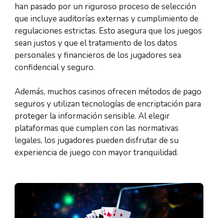
han pasado por un riguroso proceso de selección
que incluye auditorías externas y cumplimiento de
regulaciones estrictas. Esto asegura que los juegos
sean justos y que el tratamiento de los datos
personales y financieros de los jugadores sea
confidencial y seguro.
Además, muchos casinos ofrecen métodos de pago
seguros y utilizan tecnologías de encriptación para
proteger la información sensible. Al elegir
plataformas que cumplen con las normativas
legales, los jugadores pueden disfrutar de su
experiencia de juego con mayor tranquilidad.