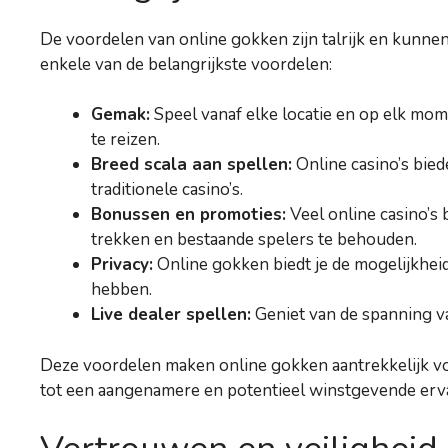
De voordelen van online gokken zijn talrijk en kunnen 
enkele van de belangrijkste voordelen:
Gemak:
Speel vanaf elke locatie en op elk momen
te reizen.
Breed scala aan spellen:
Online casino’s bie
traditionele casino’s.
Bonussen en promoties:
Veel online casino’s
trekken en bestaande spelers te behouden.
Privacy:
Online gokken biedt je de mogelijkheid
hebben.
Live dealer spellen:
Geniet van de spanning va
Deze voordelen maken online gokken aantrekkelijk vo
tot een aangenamere en potentieel winstgevende erva