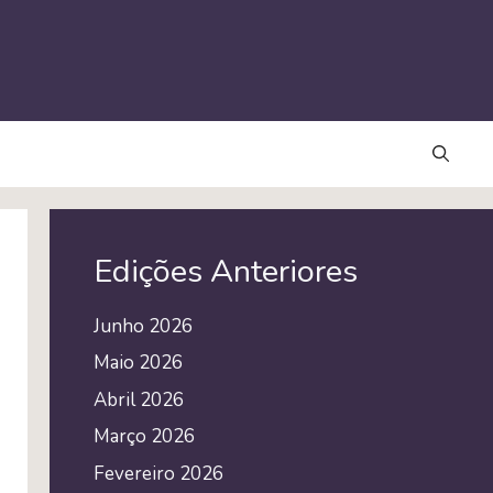
Edições Anteriores
Junho 2026
Maio 2026
Abril 2026
Março 2026
Fevereiro 2026