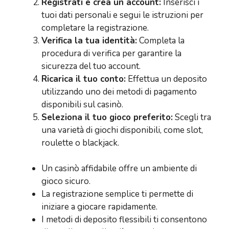
Registrati e crea un account:
Inserisci i
tuoi dati personali e segui le istruzioni per
completare la registrazione.
Verifica la tua identità:
Completa la
procedura di verifica per garantire la
sicurezza del tuo account.
Ricarica il tuo conto:
Effettua un deposito
utilizzando uno dei metodi di pagamento
disponibili sul casinò.
Seleziona il tuo gioco preferito:
Scegli tra
una varietà di giochi disponibili, come slot,
roulette o blackjack.
Un casinò affidabile offre un ambiente di
gioco sicuro.
La registrazione semplice ti permette di
iniziare a giocare rapidamente.
I metodi di deposito flessibili ti consentono