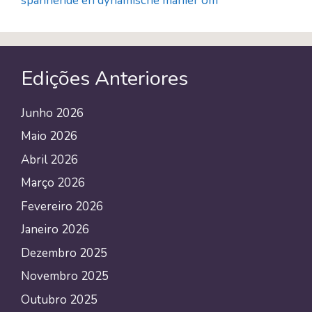
spannende en dynamische manier om
Edições Anteriores
Junho 2026
Maio 2026
Abril 2026
Março 2026
Fevereiro 2026
Janeiro 2026
Dezembro 2025
Novembro 2025
Outubro 2025