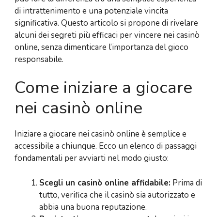
di intrattenimento e una potenziale vincita
significativa. Questo articolo si propone di rivelare
alcuni dei segreti più efficaci per vincere nei casinò
online, senza dimenticare l’importanza del gioco
responsabile.
Come iniziare a giocare
nei casinò online
Iniziare a giocare nei casinò online è semplice e
accessibile a chiunque. Ecco un elenco di passaggi
fondamentali per avviarti nel modo giusto:
Scegli un casinò online affidabile:
Prima di
tutto, verifica che il casinò sia autorizzato e
abbia una buona reputazione.