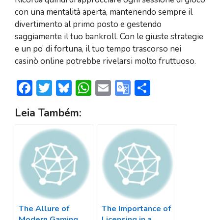
con una mentalità aperta, mantenendo sempre il
divertimento al primo posto e gestendo
saggiamente il tuo bankroll. Con le giuste strategie
e un po’ di fortuna, il tuo tempo trascorso nei
casinò online potrebbe rivelarsi molto fruttuoso.
F
T
Bl
W
E
G
S
ac
w
u
h
m
o
h
Leia Também:
e
itt
e
at
ai
o
ar
b
er
sk
s
l
gl
e
o
y
A
e
ok
p
Tr
p
a
n
sl
The Allure of
The Importance of
Modern Gaming
Licensing in a