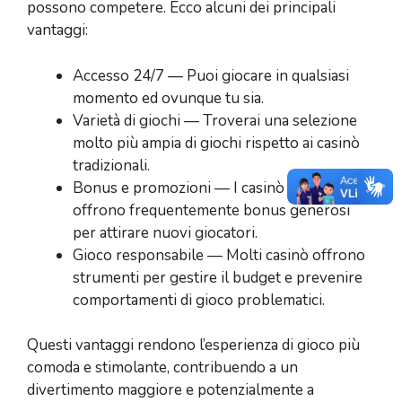
possono competere. Ecco alcuni dei principali
vantaggi:
Accesso 24/7 — Puoi giocare in qualsiasi
momento ed ovunque tu sia.
Varietà di giochi — Troverai una selezione
molto più ampia di giochi rispetto ai casinò
tradizionali.
Bonus e promozioni — I casinò online
offrono frequentemente bonus generosi
per attirare nuovi giocatori.
Gioco responsabile — Molti casinò offrono
strumenti per gestire il budget e prevenire
comportamenti di gioco problematici.
Questi vantaggi rendono l’esperienza di gioco più
comoda e stimolante, contribuendo a un
divertimento maggiore e potenzialmente a