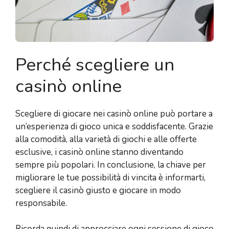
Perché scegliere un
casinò online
Scegliere di giocare nei casinò online può portare a
un’esperienza di gioco unica e soddisfacente. Grazie
alla comodità, alla varietà di giochi e alle offerte
esclusive, i casinò online stanno diventando
sempre più popolari. In conclusione, la chiave per
migliorare le tue possibilità di vincita è informarti,
scegliere il casinò giusto e giocare in modo
responsabile.
Ricorda quindi di approcciare ogni sessione di gioco