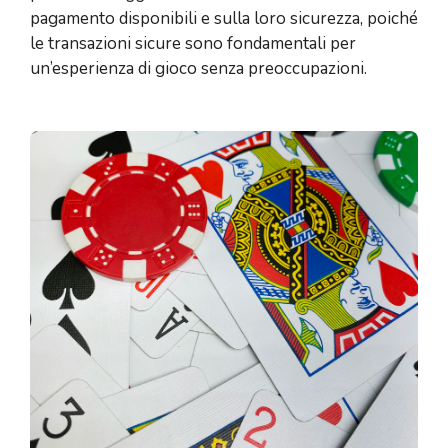
pagamento disponibili e sulla loro sicurezza, poiché
le transazioni sicure sono fondamentali per
un’esperienza di gioco senza preoccupazioni.