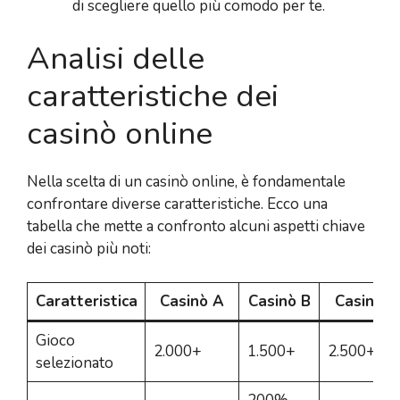
di scegliere quello più comodo per te.
Analisi delle
caratteristiche dei
casinò online
Nella scelta di un casinò online, è fondamentale
confrontare diverse caratteristiche. Ecco una
tabella che mette a confronto alcuni aspetti chiave
dei casinò più noti:
Caratteristica
Casinò A
Casinò B
Casinò C
Gioco
2.000+
1.500+
2.500+
selezionato