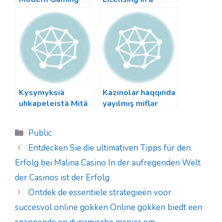
at
Venues A Journey
Casino
e
Through Casino
Culture
Kysymyksiä
Kazinolar haqqında
uhkapeleistä Mitä
yayılmış miflər
sinun pitäisi tietää
pinup ilə
ennen aloittamista
həqiqətləri
Categorias
Public
araşdırın
Entdecken Sie die ultimativen Tipps für den
Erfolg bei Malina Casino In der aufregenden Welt
der Casinos ist der Erfolg
Ontdek de essentiële strategieën voor
succesvol online gokken Online gokken biedt een