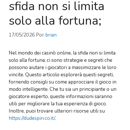
sfida non si limita
solo alla fortuna;
17/05/2026
Por
brian
Nel mondo dei casinò online, la sfida non si limita
solo alla fortuna; ci sono strategie e segreti che
possono aiutare i giocatori a massimizzare le loro
vincite. Questo articolo esplorerà questi segreti,
fornendo consigli su come approcciare il gioco in
modo intelligente. Che tu sia un principiante o un
giocatore esperto, queste informazioni saranno
utili per migliorare la tua esperienza di gioco.
Inoltre, puoi trovare ulteriori risorse utili su
https://dudespin.co.it/
.