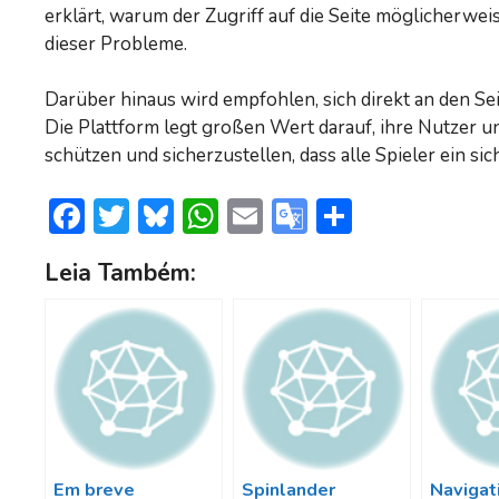
erklärt, warum der Zugriff auf die Seite möglicherwei
dieser Probleme.
Darüber hinaus wird empfohlen, sich direkt an den Se
Die Plattform legt großen Wert darauf, ihre Nutzer u
schützen und sicherzustellen, dass alle Spieler ein 
F
T
Bl
W
E
G
S
ac
w
u
h
m
o
h
Leia Também:
e
itt
e
at
ai
o
ar
b
er
sk
s
l
gl
e
o
y
A
e
ok
p
Tr
p
a
n
Em breve
Spinlander
Navigat