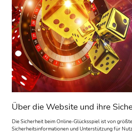
Über die Website und ihre Sich
Die Sicherheit beim Online-Glücksspiel ist von größ
Sicherheitsinformationen und Unterstützung für Nutze