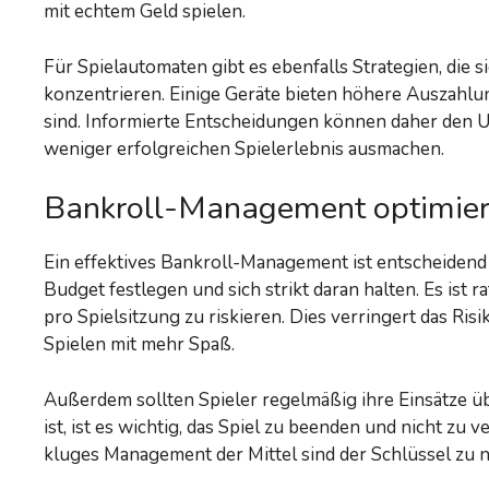
mit echtem Geld spielen.
Für Spielautomaten gibt es ebenfalls Strategien, die 
konzentrieren. Einige Geräte bieten höhere Auszahl
sind. Informierte Entscheidungen können daher den 
weniger erfolgreichen Spielerlebnis ausmachen.
Bankroll-Management optimie
Ein effektives Bankroll-Management ist entscheidend f
Budget festlegen und sich strikt daran halten. Es ist
pro Spielsitzung zu riskieren. Dies verringert das Ris
Spielen mit mehr Spaß.
Außerdem sollten Spieler regelmäßig ihre Einsätze 
ist, ist es wichtig, das Spiel zu beenden und nicht zu
kluges Management der Mittel sind der Schlüssel zu 