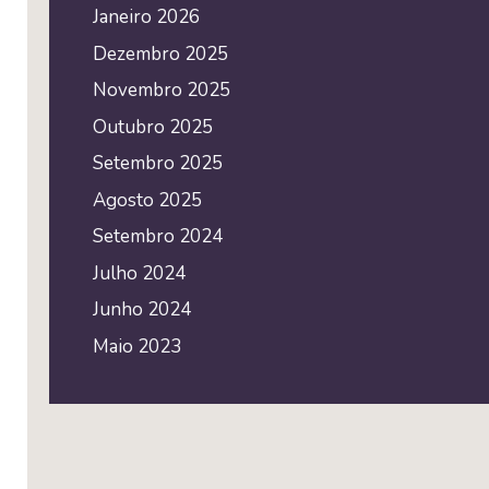
Janeiro 2026
Dezembro 2025
Novembro 2025
Outubro 2025
Setembro 2025
Agosto 2025
Setembro 2024
Julho 2024
Junho 2024
Maio 2023