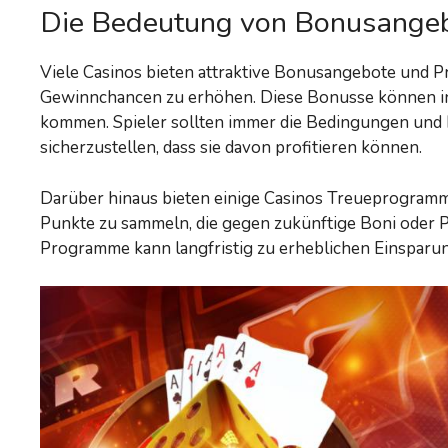
Die Bedeutung von Bonusange
Viele Casinos bieten attraktive Bonusangebote und Pr
Gewinnchancen zu erhöhen. Diese Bonusse können in
kommen. Spieler sollten immer die Bedingungen und
sicherzustellen, dass sie davon profitieren können.
Darüber hinaus bieten einige Casinos Treueprogramme 
Punkte zu sammeln, die gegen zukünftige Boni oder 
Programme kann langfristig zu erheblichen Einsparun