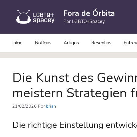
Pular
para
Fora de Órbita
o
Por LGBTQ+Spacey
conteúdo
Início
Notícias
Artigos
Resenhas
Entrev
Die Kunst des Gewinn
meistern Strategien f
21/02/2026
Por
brian
Die richtige Einstellung entwick