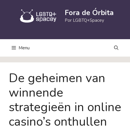
Pular
para
Fora de Órbita
o
Por LGBTQ+Spacey
conteúdo
Menu
De geheimen van
winnende
strategieën in online
casino’s onthullen