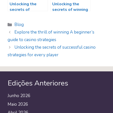
Unlocking the
Unlocking the
secrets of
secrets of winning
strategic casino
strategies in
play for maximum
casino games
Categorias
Blog
wins
Explore the thrill of winning A beginner’s
guide to casino strategies
Unlocking the secrets of successful casino
strategies for every player
Edições Anteriores
Junho 2026
Maio 2026
Abril 2026