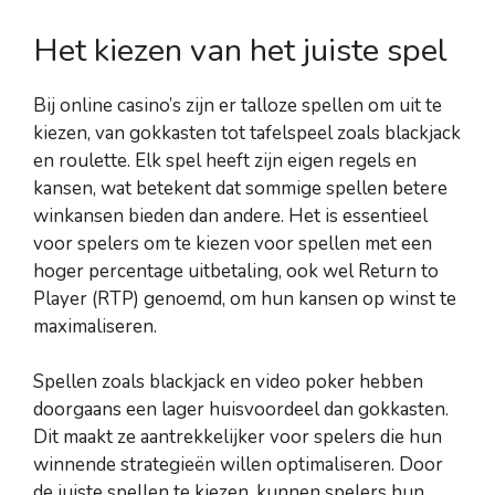
Het kiezen van het juiste spel
Bij online casino’s zijn er talloze spellen om uit te
kiezen, van gokkasten tot tafelspeel zoals blackjack
en roulette. Elk spel heeft zijn eigen regels en
kansen, wat betekent dat sommige spellen betere
winkansen bieden dan andere. Het is essentieel
voor spelers om te kiezen voor spellen met een
hoger percentage uitbetaling, ook wel Return to
Player (RTP) genoemd, om hun kansen op winst te
maximaliseren.
Spellen zoals blackjack en video poker hebben
doorgaans een lager huisvoordeel dan gokkasten.
Dit maakt ze aantrekkelijker voor spelers die hun
winnende strategieën willen optimaliseren. Door
de juiste spellen te kiezen, kunnen spelers hun