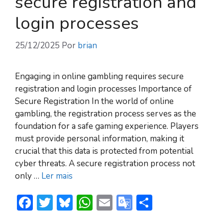
secure registration and
at
login processes
e
25/12/2025
Por
brian
Engaging in online gambling requires secure
registration and login processes Importance of
Secure Registration In the world of online
gambling, the registration process serves as the
foundation for a safe gaming experience. Players
must provide personal information, making it
crucial that this data is protected from potential
cyber threats. A secure registration process not
only …
Ler mais
F
T
Bl
W
E
G
S
ac
w
u
h
m
o
h