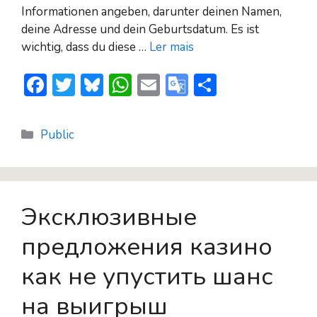
Informationen angeben, darunter deinen Namen,
deine Adresse und dein Geburtsdatum. Es ist
wichtig, dass du diese …
Ler mais
F
T
Bl
W
E
G
S
ac
w
u
h
m
o
h
e
itt
e
at
ai
o
ar
Categorias
Public
b
er
sk
s
l
gl
e
o
y
A
e
ok
p
Tr
Эксклюзивные
p
a
n
предложения казино
sl
как не упустить шанс
at
на выигрыш
e