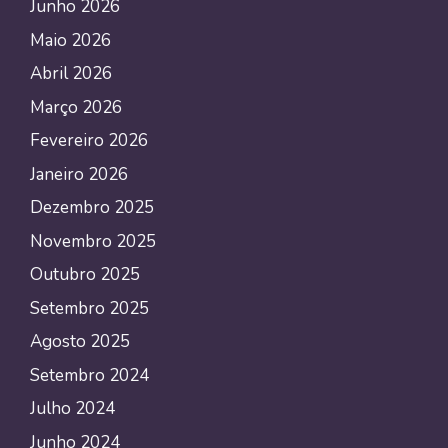
Junho 2026
Maio 2026
Abril 2026
Março 2026
Fevereiro 2026
Janeiro 2026
Dezembro 2025
Novembro 2025
Outubro 2025
Setembro 2025
Agosto 2025
Setembro 2024
Julho 2024
Junho 2024