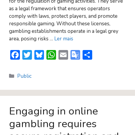
for the regulation of gaming activities. They serve
as a legal framework that ensures operators
comply with laws, protect players, and promote
responsible gaming. Without these licenses,
gambling establishments operate in a legal grey
area, posing risks …
Ler mais
F
T
Bl
W
E
G
S
ac
w
u
h
m
o
h
e
itt
e
at
ai
o
ar
Categorias
Public
b
er
sk
s
l
gl
e
o
y
A
e
ok
p
Tr
Engaging in online
p
a
n
gambling requires
sl