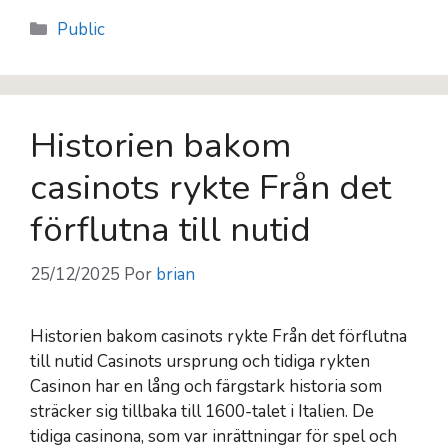
e
itt
e
at
ai
o
ar
Categorias
Public
b
er
sk
s
l
gl
e
o
y
A
e
ok
p
Tr
Historien bakom
p
a
n
casinots rykte Från det
sl
förflutna till nutid
at
e
25/12/2025
Por
brian
Historien bakom casinots rykte Från det förflutna
till nutid Casinots ursprung och tidiga rykten
Casinon har en lång och färgstark historia som
sträcker sig tillbaka till 1600-talet i Italien. De
tidiga casinona, som var inrättningar för spel och