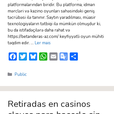
platformalarından biridir. Bu platforma, idman
mərcləri və kazino oyunları sahəsindəki geniş
təcrübəsi ilə tanınır. Saytın yaradılması, müasir
texnologiyaların tətbiqi ilə mümkün olmuşdur ki,
bu da istifadəçilərə daha rahat və
https://betanderas-az.com/ keyfiyyətli oyun mühiti
təqdim edir. …
Ler mais
F
T
Bl
W
E
G
S
ac
w
u
h
m
o
h
e
itt
e
at
ai
o
ar
Categorias
Public
b
er
sk
s
l
gl
e
o
y
A
e
ok
p
Tr
Retiradas en casinos
p
a
n