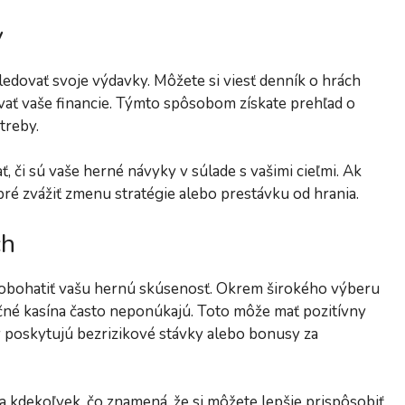
v
ledovať svoje výdavky. Môžete si viesť denník o hrách
ovať vaše financie. Týmto spôsobom získate prehľad o
treby.
 či sú vaše herné návyky v súlade s vašimi cieľmi. Ak
obré zvážiť zmenu stratégie alebo prestávku od hrania.
ch
obohatiť vašu hernú skúsenosť. Okrem širokého výberu
dičné kasína často neponúkajú. Toto môže mať pozitívny
 poskytujú bezrizikové stávky alebo bonusy za
 kdekoľvek, čo znamená, že si môžete lepšie prispôsobiť