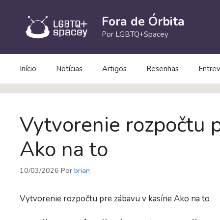
Pular
para
Fora de Órbita
o
Por LGBTQ+Spacey
conteúdo
Início
Notícias
Artigos
Resenhas
Entrev
Vytvorenie rozpočtu 
Ako na to
10/03/2026
Por
brian
Vytvorenie rozpočtu pre zábavu v kasíne Ako na to