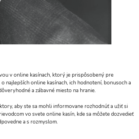
u v online kasínach, ktorý je prispôsobený pre
o najlepších online kasínach, ich hodnotení, bonusoch a
 dôveryhodné a zábavné miesto na hranie.
tory, aby ste sa mohli informovane rozhodnúť a užiť si
rievodcom vo svete online kasín, kde sa môžete dozvedieť
zodpovedne a s rozmyslom.