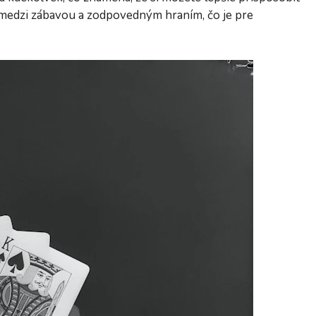
 medzi zábavou a zodpovedným hraním, čo je pre