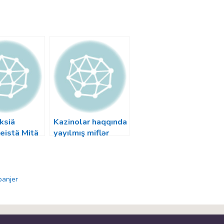
ksiä
Kazinolar haqqında
eistä Mitä
yayılmış miflər
täisi tietää
pinup ilə
loittamista
həqiqətləri
araşdırın
panjer