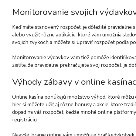
Monitorovanie svojich výdavko
Keď máte stanovený rozpočet, je dôležité pravidelne s
alebo využiť rôzne aplikácie, ktoré vám umožnia sled
svojich zvykoch a môžete si upraviť rozpočet podľa po
Monitorovanie výdavkov vám tiež pomôže identifikovať,
zistíte, že pravidelne prekračujete svoj rozpočet, je d
Výhody zábavy v online kasína
Online kasína ponúkajú množstvo výhod, ktoré môžu 
hier si môžete užiť aj rôzne bonusy a akcie, ktoré tra
dopad na váš rozpočet, keďže mnohé online platformy
registráciu.
Navyše, hranie online vám umožňuje hrať kedykoľvek a