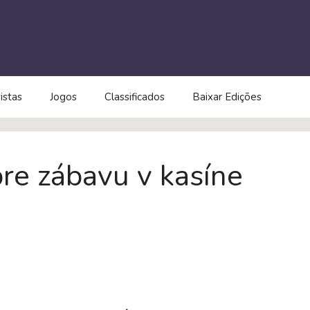
istas
Jogos
Classificados
Baixar Edições
pre zábavu v kasíne