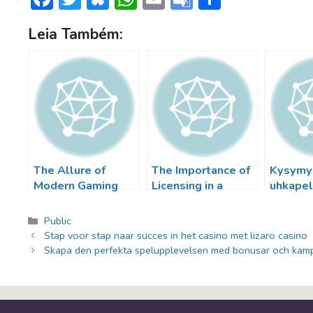
ac
w
u
h
m
o
h
Leia Também:
e
itt
e
at
ai
o
ar
b
er
sk
s
l
gl
e
o
y
A
e
ok
p
Tr
p
a
n
sl
The Allure of
The Importance of
Kysymy
Modern Gaming
Licensing in a
uhkapel
at
Venues A Journey
Casino
sinun pi
e
Through Casino
ennen a
Categorias
Public
Culture
Stap voor stap naar succes in het casino met lizaro casino
Skapa den perfekta spelupplevelsen med bonusar och kam