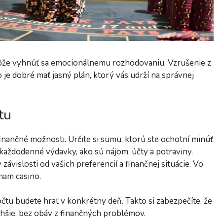
ôže vyhnúť sa emocionálnemu rozhodovaniu. Vzrušenie z
je dobré mať jasný plán, ktorý vás udrží na správnej
tu
finančné možnosti. Určite si sumu, ktorú ste ochotní minúť
e každodenné výdavky, ako sú nájom, účty a potraviny.
ávislosti od vašich preferencií a finančnej situácie. Vo
znam casino.
počtu budete hrať v konkrétny deň. Takto si zabezpečíte, že
dlhšie, bez obáv z finančných problémov.