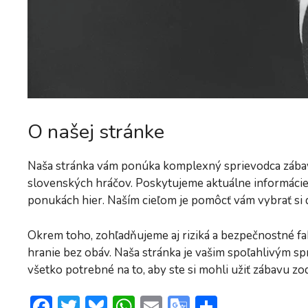
O našej stránke
Naša stránka vám ponúka komplexný sprievodca zábavo
slovenských hráčov. Poskytujeme aktuálne informácie 
ponukách hier. Naším cieľom je pomôcť vám vybrať si
Okrem toho, zohľadňujeme aj riziká a bezpečnostné fak
hranie bez obáv. Naša stránka je vašim spoľahlivým sp
všetko potrebné na to, aby ste si mohli užiť zábavu 
F
T
Bl
W
E
G
S