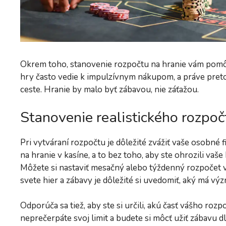
Okrem toho, stanovenie rozpočtu na hranie vám pom
hry často vedie k impulzívnym nákupom, a práve preto 
ceste. Hranie by malo byť zábavou, nie záťažou.
Stanovenie realistického rozpoč
Pri vytváraní rozpočtu je dôležité zvážiť vaše osobné 
na hranie v kasíne, a to bez toho, aby ste ohrozili vaš
Môžete si nastaviť mesačný alebo týždenný rozpočet v z
svete hier a zábavy je dôležité si uvedomiť, aký má vý
Odporúča sa tiež, aby ste si určili, akú časť vášho roz
neprečerpáte svoj limit a budete si môcť užiť zábavu 