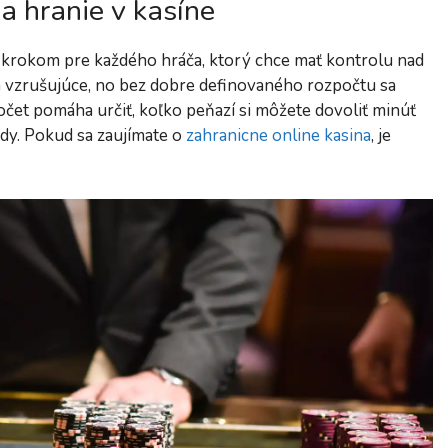
a hranie v kasíne
 krokom pre každého hráča, ktorý chce mať kontrolu nad
 a vzrušujúce, no bez dobre definovaného rozpočtu sa
očet pomáha určiť, koľko peňazí si môžete dovoliť minúť
ady. Pokud sa zaujímate o
zahranicne online kasina
, je