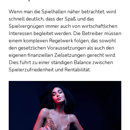
Wenn man die Spielhallen näher betrachtet, wird
schnell deutlich, dass der Spaß und das
Spielvergnügen immer auch von wirtschaftlichen
Interessen begleitet werden. Die Betreiber müssen
einem komplexen Regelwerk folgen, das sowohl
den gesetzlichen Voraussetzungen als auch den
eigenen finanziellen Zielsetzungen gerecht wird.
Dies führt zu einer ständigen Balance zwischen
Spielerzufriedenheit und Rentabilität.