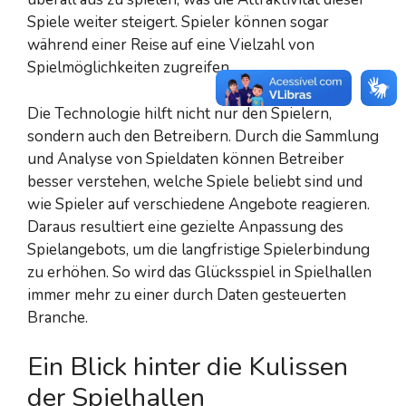
Spiele weiter steigert. Spieler können sogar
während einer Reise auf eine Vielzahl von
Spielmöglichkeiten zugreifen.
Die Technologie hilft nicht nur den Spielern,
sondern auch den Betreibern. Durch die Sammlung
und Analyse von Spieldaten können Betreiber
besser verstehen, welche Spiele beliebt sind und
wie Spieler auf verschiedene Angebote reagieren.
Daraus resultiert eine gezielte Anpassung des
Spielangebots, um die langfristige Spielerbindung
zu erhöhen. So wird das Glücksspiel in Spielhallen
immer mehr zu einer durch Daten gesteuerten
Branche.
Ein Blick hinter die Kulissen
der Spielhallen