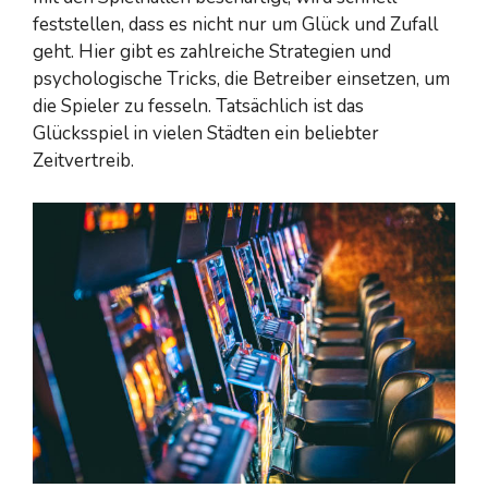
feststellen, dass es nicht nur um Glück und Zufall
geht. Hier gibt es zahlreiche Strategien und
psychologische Tricks, die Betreiber einsetzen, um
die Spieler zu fesseln. Tatsächlich ist das
Glücksspiel in vielen Städten ein beliebter
Zeitvertreib.