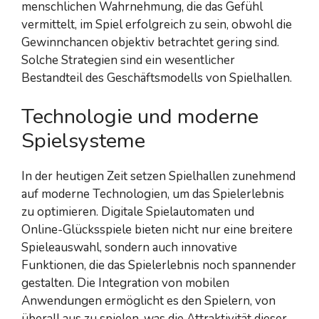
menschlichen Wahrnehmung, die das Gefühl
vermittelt, im Spiel erfolgreich zu sein, obwohl die
Gewinnchancen objektiv betrachtet gering sind.
Solche Strategien sind ein wesentlicher
Bestandteil des Geschäftsmodells von Spielhallen.
Technologie und moderne
Spielsysteme
In der heutigen Zeit setzen Spielhallen zunehmend
auf moderne Technologien, um das Spielerlebnis
zu optimieren. Digitale Spielautomaten und
Online-Glücksspiele bieten nicht nur eine breitere
Spieleauswahl, sondern auch innovative
Funktionen, die das Spielerlebnis noch spannender
gestalten. Die Integration von mobilen
Anwendungen ermöglicht es den Spielern, von
überall aus zu spielen, was die Attraktivität dieser