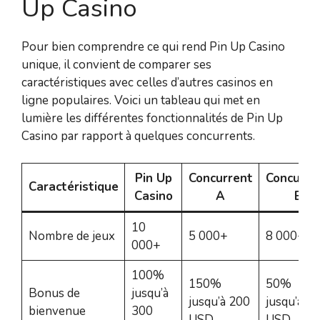
Up Casino
Pour bien comprendre ce qui rend Pin Up Casino
unique, il convient de comparer ses
caractéristiques avec celles d’autres casinos en
ligne populaires. Voici un tableau qui met en
lumière les différentes fonctionnalités de Pin Up
Casino par rapport à quelques concurrents.
Pin Up
Concurrent
Concurre
Caractéristique
Casino
A
B
10
Nombre de jeux
5 000+
8 000+
000+
100%
150%
50%
Bonus de
jusqu’à
jusqu’à 200
jusqu’à 1
bienvenue
300
USD
USD