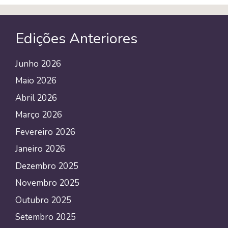
Edições Anteriores
Junho 2026
Maio 2026
Abril 2026
Março 2026
Fevereiro 2026
Janeiro 2026
Dezembro 2025
Novembro 2025
Outubro 2025
Setembro 2025