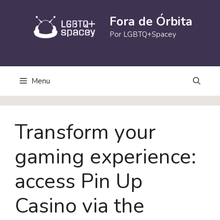
Pular
para
Fora de Órbita
o
Por LGBTQ+Spacey
conteúdo
Menu
Transform your
gaming experience:
access Pin Up
Casino via the