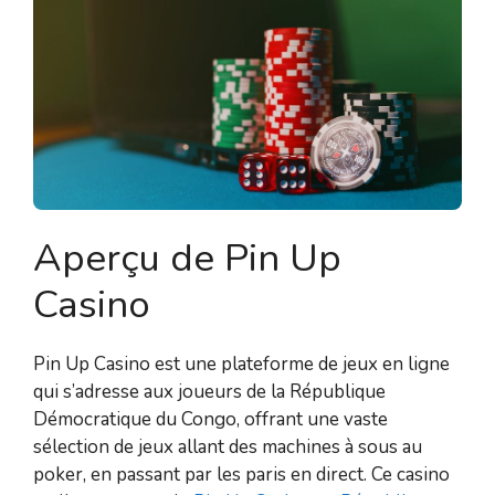
Aperçu de Pin Up
Casino
Pin Up Casino est une plateforme de jeux en ligne
qui s’adresse aux joueurs de la République
Démocratique du Congo, offrant une vaste
sélection de jeux allant des machines à sous au
poker, en passant par les paris en direct. Ce casino