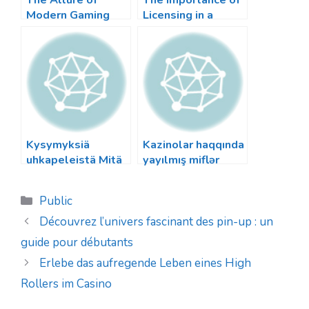
sl
Modern Gaming
Licensing in a
at
Venues A Journey
Casino
e
Through Casino
Culture
Kysymyksiä
Kazinolar haqqında
uhkapeleistä Mitä
yayılmış miflər
sinun pitäisi tietää
pinup ilə
ennen aloittamista
həqiqətləri
Categorias
Public
araşdırın
Découvrez l’univers fascinant des pin-up : un
guide pour débutants
Erlebe das aufregende Leben eines High
Rollers im Casino