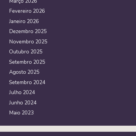
Março 2026
Fevereiro 2026
Janeiro 2026
Dezembro 2025
Novembro 2025
Outubro 2025
Setembro 2025
Agosto 2025
Setembro 2024
Julho 2024
Junho 2024
Maio 2023