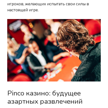
игроков, желающих испытать свои силы в
настоящей игре.
Pinco казино: будущее
азартных развлечений