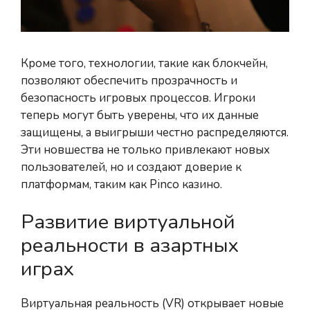
Кроме того, технологии, такие как блокчейн,
позволяют обеспечить прозрачность и
безопасность игровых процессов. Игроки
теперь могут быть уверены, что их данные
защищены, а выигрыши честно распределяются.
Эти новшества не только привлекают новых
пользователей, но и создают доверие к
платформам, таким как Pinco казино.
Развитие виртуальной
реальности в азартных
играх
Виртуальная реальность (VR) открывает новые