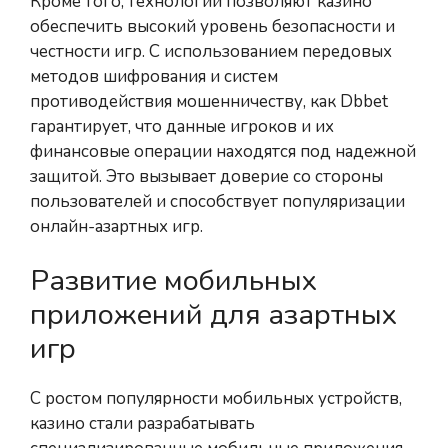
Кроме того, технологии позволяют казино
обеспечить высокий уровень безопасности и
честности игр. С использованием передовых
методов шифрования и систем
противодействия мошенничеству, как Dbbet
гарантирует, что данные игроков и их
финансовые операции находятся под надежной
защитой. Это вызывает доверие со стороны
пользователей и способствует популяризации
онлайн-азартных игр.
Развитие мобильных
приложений для азартных
игр
С ростом популярности мобильных устройств,
казино стали разрабатывать