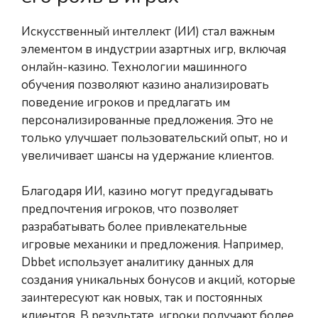
Искусственный интеллект (ИИ) стал важным
элементом в индустрии азартных игр, включая
онлайн-казино. Технологии машинного
обучения позволяют казино анализировать
поведение игроков и предлагать им
персонализированные предложения. Это не
только улучшает пользовательский опыт, но и
увеличивает шансы на удержание клиентов.
Благодаря ИИ, казино могут предугадывать
предпочтения игроков, что позволяет
разрабатывать более привлекательные
игровые механики и предложения. Например,
Dbbet использует аналитику данных для
создания уникальных бонусов и акций, которые
заинтересуют как новых, так и постоянных
клиентов. В результате, игроки получают более