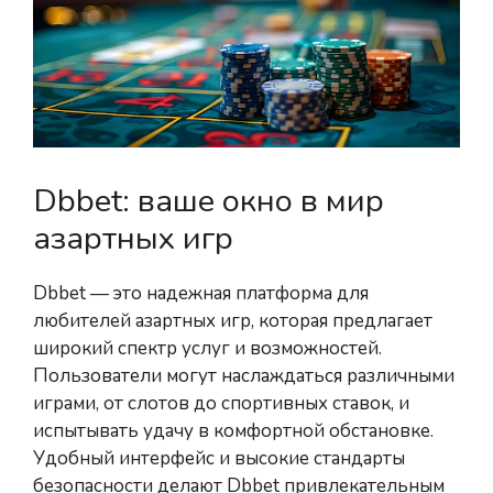
Dbbet: ваше окно в мир
азартных игр
Dbbet — это надежная платформа для
любителей азартных игр, которая предлагает
широкий спектр услуг и возможностей.
Пользователи могут наслаждаться различными
играми, от слотов до спортивных ставок, и
испытывать удачу в комфортной обстановке.
Удобный интерфейс и высокие стандарты
безопасности делают Dbbet привлекательным