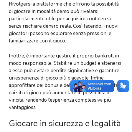
Rivolgersi a piattaforme che offrono la possibilità
di giocare in modalità demo può rivelarsi
particolarmente utile per acquisire confidenza
senza rischiare denaro reale. Così facendo, i nuovi
giocatori possono esplorare senza pressioni e
familiarizzare con il gioco.
Inoltre, è importante gestire il proprio bankroll in
modo responsabile. Stabilire un budget e attenersi
a esso può evitare perdite significative e garantire
un’esperienza di gioco più piacevole. Infine,
approfittare dei bonus e delle promozioni offerte
dai siti di gioco può aumentare le possibilità di
vincita, rendendo l’esperienza complessiva più
vantaggiosa.
Giocare in sicurezza e legalità