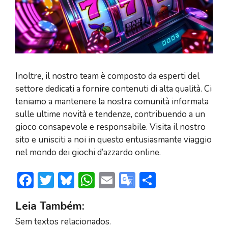
Inoltre, il nostro team è composto da esperti del
settore dedicati a fornire contenuti di alta qualità. Ci
teniamo a mantenere la nostra comunità informata
sulle ultime novità e tendenze, contribuendo a un
gioco consapevole e responsabile. Visita il nostro
sito e unisciti a noi in questo entusiasmante viaggio
nel mondo dei giochi d’azzardo online.
F
T
Bl
W
E
G
S
ac
w
u
h
m
o
h
Leia Também:
e
itt
e
at
ai
o
ar
Sem textos relacionados.