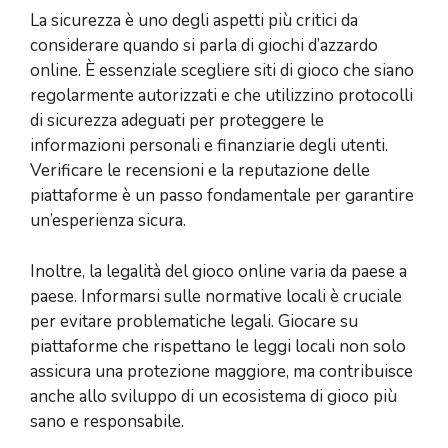
La sicurezza è uno degli aspetti più critici da
considerare quando si parla di giochi d’azzardo
online. È essenziale scegliere siti di gioco che siano
regolarmente autorizzati e che utilizzino protocolli
di sicurezza adeguati per proteggere le
informazioni personali e finanziarie degli utenti.
Verificare le recensioni e la reputazione delle
piattaforme è un passo fondamentale per garantire
un’esperienza sicura.
Inoltre, la legalità del gioco online varia da paese a
paese. Informarsi sulle normative locali è cruciale
per evitare problematiche legali. Giocare su
piattaforme che rispettano le leggi locali non solo
assicura una protezione maggiore, ma contribuisce
anche allo sviluppo di un ecosistema di gioco più
sano e responsabile.