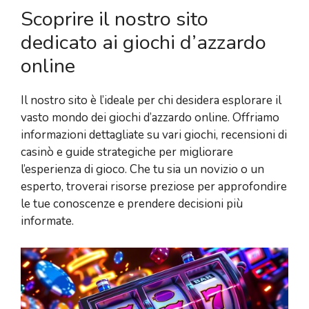
Scoprire il nostro sito
dedicato ai giochi d’azzardo
online
Il nostro sito è l’ideale per chi desidera esplorare il
vasto mondo dei giochi d’azzardo online. Offriamo
informazioni dettagliate su vari giochi, recensioni di
casinò e guide strategiche per migliorare
l’esperienza di gioco. Che tu sia un novizio o un
esperto, troverai risorse preziose per approfondire
le tue conoscenze e prendere decisioni più
informate.