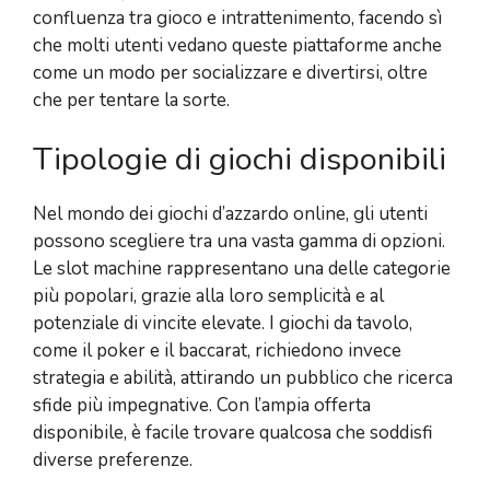
confluenza tra gioco e intrattenimento, facendo sì
che molti utenti vedano queste piattaforme anche
come un modo per socializzare e divertirsi, oltre
che per tentare la sorte.
Tipologie di giochi disponibili
Nel mondo dei giochi d’azzardo online, gli utenti
possono scegliere tra una vasta gamma di opzioni.
Le slot machine rappresentano una delle categorie
più popolari, grazie alla loro semplicità e al
potenziale di vincite elevate. I giochi da tavolo,
come il poker e il baccarat, richiedono invece
strategia e abilità, attirando un pubblico che ricerca
sfide più impegnative. Con l’ampia offerta
disponibile, è facile trovare qualcosa che soddisfi
diverse preferenze.