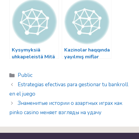
e
Through Casino
Culture
Kysymyksiä
Kazinolar haqqında
uhkapeleistä Mitä
yayılmış miflər
sinun pitäisi tietää
pinup ilə
ennen aloittamista
həqiqətləri
Categorias
Public
araşdırın
Estrategias efectivas para gestionar tu bankroll
en el juego
Знаменитые истории о азартных играх как
pinko casino меняет взгляды на удачу