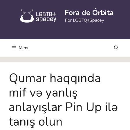
Pular
para
Fora de Órbita
o
Por LGBTQ+Spacey
conteúdo
Menu
Qumar haqqında
mif və yanlış
anlayışlar Pin Up ilə
tanış olun