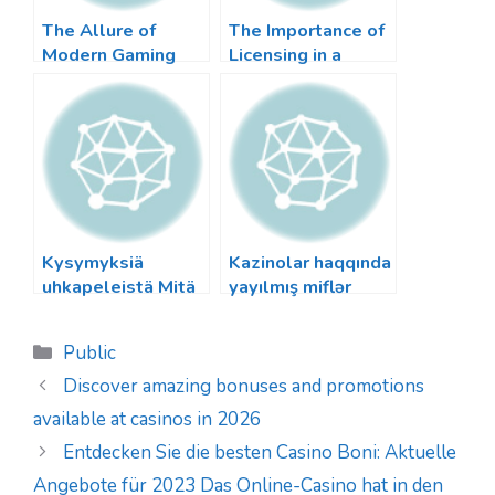
n
sl
The Allure of
The Importance of
Modern Gaming
Licensing in a
at
Venues A Journey
Casino
e
Through Casino
Culture
Kysymyksiä
Kazinolar haqqında
uhkapeleistä Mitä
yayılmış miflər
sinun pitäisi tietää
pinup ilə
ennen aloittamista
həqiqətləri
Categorias
Public
araşdırın
Discover amazing bonuses and promotions
available at casinos in 2026
Entdecken Sie die besten Casino Boni: Aktuelle
Angebote für 2023 Das Online-Casino hat in den