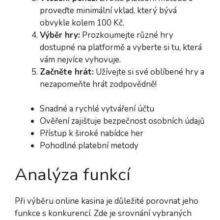
proveďte minimální vklad, který bývá
obvykle kolem 100 Kč.
Výběr hry:
Prozkoumejte různé hry
dostupné na platformě a vyberte si tu, která
vám nejvíce vyhovuje.
Začněte hrát:
Užívejte si své oblíbené hry a
nezapomeňte hrát zodpovědně!
Snadné a rychlé vytváření účtu
Ověření zajišťuje bezpečnost osobních údajů
Přístup k široké nabídce her
Pohodlné platební metody
Analýza funkcí
Při výběru online kasina je důležité porovnat jeho
funkce s konkurencí. Zde je srovnání vybraných