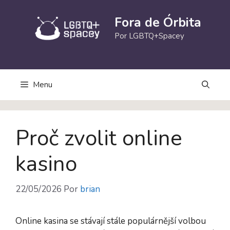
Pular
para
Fora de Órbita
o
Por LGBTQ+Spacey
conteúdo
Menu
Proč zvolit online
kasino
22/05/2026
Por
brian
Online kasina se stávají stále populárnější volbou