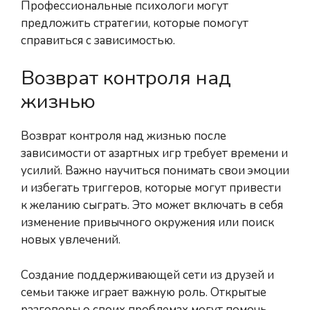
Профессиональные психологи могут
предложить стратегии, которые помогут
справиться с зависимостью.
Возврат контроля над
жизнью
Возврат контроля над жизнью после
зависимости от азартных игр требует времени и
усилий. Важно научиться понимать свои эмоции
и избегать триггеров, которые могут привести
к желанию сыграть. Это может включать в себя
изменение привычного окружения или поиск
новых увлечений.
Создание поддерживающей сети из друзей и
семьи также играет важную роль. Открытые
разговоры о своих проблемах могут помочь