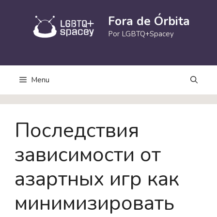
Pular
para
Fora de Órbita
o
Por LGBTQ+Spacey
conteúdo
Menu
Последствия
зависимости от
азартных игр как
минимизировать