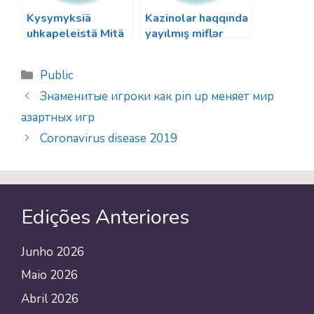
Kysymyksiä
Kazinolar haqqında
uhkapeleistä Mitä
yayılmış miflər
sinun pitäisi tietää
pinup ilə
ennen aloittamista
həqiqətləri
Categorias
Public
araşdırın
Знаменитые игроки как pin up меняет мир
азартных игр
Coronavirus disease 2019
Edições Anteriores
Junho 2026
Maio 2026
Abril 2026