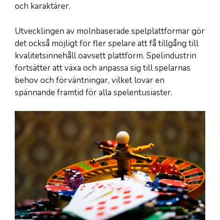
och karaktärer.
Utvecklingen av molnbaserade spelplattformar gör
det också möjligt för fler spelare att få tillgång till
kvalitetsinnehåll oavsett plattform. Spelindustrin
fortsätter att växa och anpassa sig till spelarnas
behov och förväntningar, vilket lovar en
spännande framtid för alla spelentusiaster.