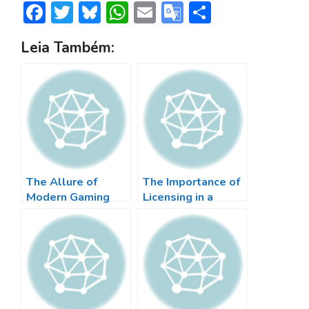
F
T
Bl
W
E
G
S
ac
w
u
h
m
o
h
Leia Também:
e
itt
e
at
ai
o
ar
b
er
sk
s
l
gl
e
o
y
A
e
ok
p
Tr
p
a
n
sl
The Allure of
The Importance of
Modern Gaming
Licensing in a
at
Venues A Journey
Casino
e
Through Casino
Culture