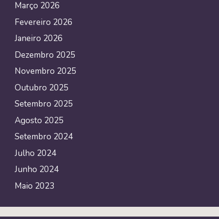
Março 2026
Fevereiro 2026
Janeiro 2026
Dezembro 2025
Novembro 2025
Outubro 2025
Setembro 2025
Agosto 2025
Setembro 2024
Julho 2024
Junho 2024
Maio 2023