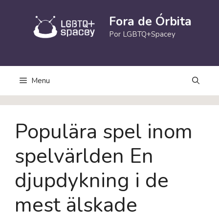
Pular
para
Fora de Órbita
o
Por LGBTQ+Spacey
conteúdo
Menu
Populära spel inom
spelvärlden En
djupdykning i de
mest älskade