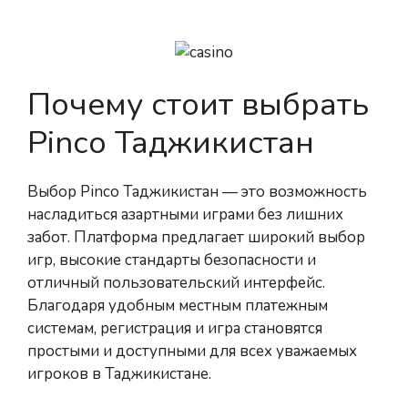
Почему стоит выбрать
Pinco Таджикистан
Выбор Pinco Таджикистан — это возможность
насладиться азартными играми без лишних
забот. Платформа предлагает широкий выбор
игр, высокие стандарты безопасности и
отличный пользовательский интерфейс.
Благодаря удобным местным платежным
системам, регистрация и игра становятся
простыми и доступными для всех уважаемых
игроков в Таджикистане.