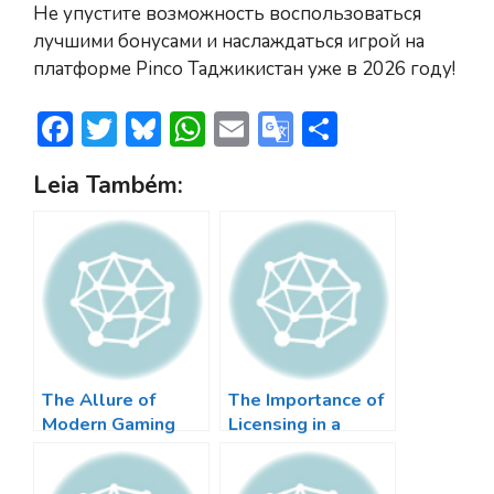
Не упустите возможность воспользоваться
лучшими бонусами и наслаждаться игрой на
платформе Pinco Таджикистан уже в 2026 году!
F
T
Bl
W
E
G
S
ac
w
u
h
m
o
h
Leia Também:
e
itt
e
at
ai
o
ar
b
er
sk
s
l
gl
e
o
y
A
e
ok
p
Tr
p
a
n
sl
The Allure of
The Importance of
Modern Gaming
Licensing in a
at
Venues A Journey
Casino
e
Through Casino