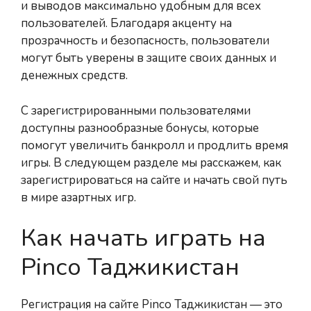
и выводов максимально удобным для всех
пользователей. Благодаря акценту на
прозрачность и безопасность, пользователи
могут быть уверены в защите своих данных и
денежных средств.
C зарегистрированными пользователями
доступны разнообразные бонусы, которые
помогут увеличить банкролл и продлить время
игры. В следующем разделе мы расскажем, как
зарегистрироваться на сайте и начать свой путь
в мире азартных игр.
Как начать играть на
Pinco Таджикистан
Регистрация на сайте Pinco Таджикистан — это