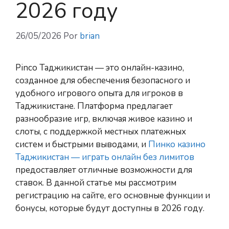
2026 году
26/05/2026
Por
brian
Pinco Таджикистан — это онлайн-казино,
созданное для обеспечения безопасного и
удобного игрового опыта для игроков в
Таджикистане. Платформа предлагает
разнообразие игр, включая живое казино и
слоты, с поддержкой местных платежных
систем и быстрыми выводами, и
Пинко казино
Таджикистан — играть онлайн без лимитов
предоставляет отличные возможности для
ставок. В данной статье мы рассмотрим
регистрацию на сайте, его основные функции и
бонусы, которые будут доступны в 2026 году.