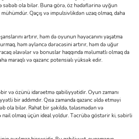
 səbəb ola bilər. Buna görə, öz hədəflərinə uyğun
aq mühümdür. Qaçış və impulsivlikdən uzaq olmaq, daha
 şanslarını artırır, həm də oyunun həyəcanını yaşatma
qurmaq, həm əyləncə dərəcəsini artırır, həm də uğur
tıracaq əlavələr və bonuslar haqqında məlumatlı olmaq da
aha maraqlı və qazanc potensialı yüksək edir.
əbir və özünü idarəetmə qabiliyyətidir. Oyun zamanı
yətli bir addımdır. Qısa zamanda qazanc əldə etməyi
b ola bilər. Rahat bir şəkildə, tələsmədən və
 nail olmaq üçün ideal yoldur. Təcrübə göstərir ki, səbirli