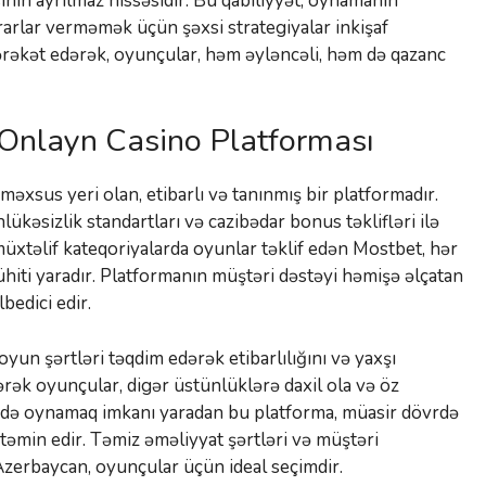
nin ayrılmaz hissəsidir. Bu qabiliyyət, oynamanın
ərarlar verməmək üçün şəxsi strategiyalar inkişaf
ərəkət edərək, oyunçular, həm əyləncəli, həm də qazanc
 Onlayn Casino Platforması
sus yeri olan, etibarlı və tanınmış bir platformadır.
lükəsizlik standartları və cazibədar bonus təklifləri ilə
müxtəlif kateqoriyalarda oyunlar təklif edən Mostbet, hər
ühiti yaradır. Platformanın müştəri dəstəyi həmişə əlçatan
bedici edir.
oyun şərtləri təqdim edərək etibarlılığını və yaxşı
rək oyunçular, digər üstünlüklərə daxil ola və öz
 yerdə oynamaq imkanı yaradan bu platforma, müasir dövrdə
təmin edir. Təmiz əməliyyat şərtləri və müştəri
erbaycan, oyunçular üçün ideal seçimdir.