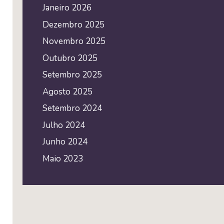
Janeiro 2026
Dezembro 2025
Novembro 2025
Outubro 2025
Setembro 2025
Agosto 2025
Setembro 2024
Julho 2024
Junho 2024
Maio 2023