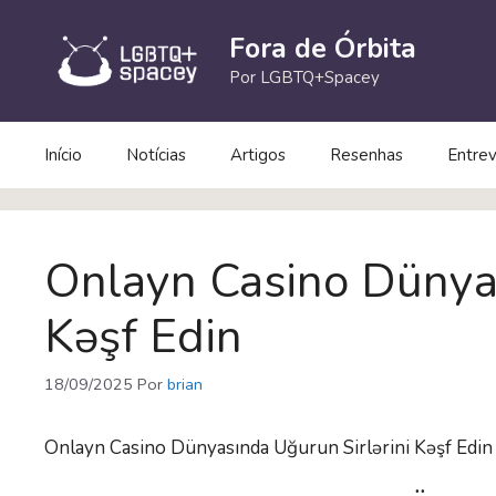
Pular
para
Fora de Órbita
o
Por LGBTQ+Spacey
conteúdo
Início
Notícias
Artigos
Resenhas
Entrev
Onlayn Casino Dünyas
Kəşf Edin
18/09/2025
Por
brian
Onlayn Casino Dünyasında Uğurun Sirlərini Kəşf Edin