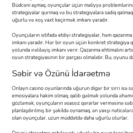
Büdcəni aşmaq, oyunçular üçün maliyyə problemlərinə
strategiyalar qurmaq və bu strategiyalara sadiq qalm
uğurlu və xoş vaxt keçirmək imkanı yaradır.
Oyunçuların istifadə etdiyi strategiyalar, həm qazanma
imkanı yaradır. Hər bir oyun üçün konkret strategiya 
yolunda irəliləyiş imkanı verir. Qazanma ehtimalını ar
oyun strategiyasının bir parçası olmalıdır. Bu, oyunu d
Səbir və Özünü İdarəetmə
Onlayn casino oyunlarında uğurun digər bir sirri isə s
emosiyalara hakim olmaq, qalib gəlmək yolunda əhəmiy
gözləmək, oyunçuların əsassız qərarlar verməsinə səbə
planlaşdırılmış bir şəkildə oynamaq, ən yaxşı nəticələrə
olan oyunçular, uzun müddətdə daha uğurlu olurlar.