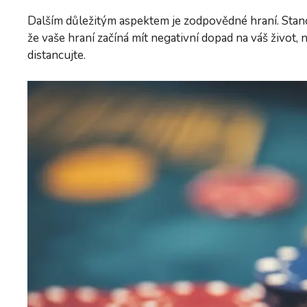
Dalším důležitým aspektem je zodpovědné hraní. Stanovt
že vaše hraní začíná mít negativní dopad na váš život,
distancujte.