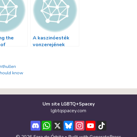
ng the
A kaszinóesték
 of
vonzerejének
c casino
felfedezése Mi
r maximum
teszi őket
felejthetetlenné
nthullen
 should know
Um site LGBTQ+Spacey
lgbtqspacey.com
Discord
WhatsApp
X
Bluesky
Instagram
YouTube
TikTok
Channel