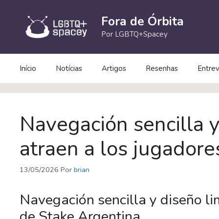
Pular
para
Fora de Órbita
o
Por LGBTQ+Spacey
conteúdo
Início
Notícias
Artigos
Resenhas
Entrev
Navegación sencilla y
atraen a los jugadore
13/05/2026
Por
brian
Navegación sencilla y diseño li
de Stake Argentina