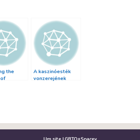
ng the
A kaszinóesték
 of
vonzerejének
c casino
felfedezése Mi
r maximum
teszi őket
felejthetetlenné
Um site LGBTQ+Spacey