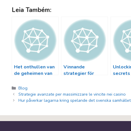
ac
w
u
h
m
o
h
Leia Também:
e
itt
e
at
ai
o
ar
b
er
sk
s
l
gl
e
o
y
A
e
ok
p
Tr
p
a
n
sl
Het onthullen van
Vinnande
Unlocki
de geheimen van
strategier för
secrets
at
winnende
online casino-
strategi
e
strategieën in
entusiaster i
play fo
Categorias
Blog
casino spellen
wins
Strategie avanzate per massimizzare le vincite nei casino
Hur påverkar lagarna kring spelande det svenska samhället