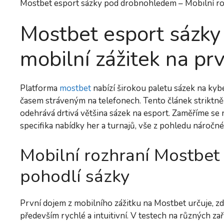
Mostbet esport sázky pod drobnohledem – Mobilní roz
Mostbet esport sázk
mobilní zážitek na pr
Platforma
mostbet
nabízí širokou paletu sázek na kyb
časem stráveným na telefonech. Tento článek striktně 
odehrává drtivá většina sázek na esport. Zaměříme se n
specifika nabídky her a turnajů, vše z pohledu náročné
Mobilní rozhraní Mostbet 
pohodlí sázky
První dojem z mobilního zážitku na Mostbet určuje, zda
především rychlé a intuitivní. V testech na různých za