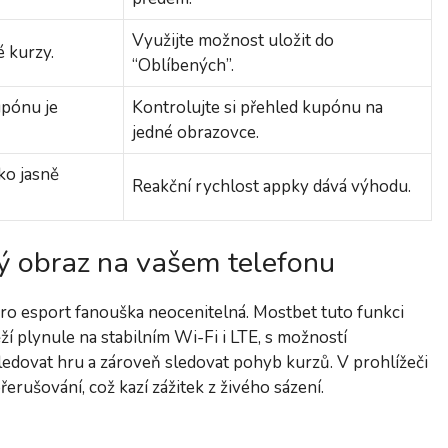
Využijte možnost uložit do
 kurzy.
“Oblíbených”.
upónu je
Kontrolujte si přehled kupónu na
jedné obrazovce.
ko jasně
Reakční rychlost appky dává výhodu.
hý obraz na vašem telefonu
pro esport fanouška neocenitelná. Mostbet tuto funkci
ěží plynule na stabilním Wi-Fi i LTE, s možností
ledovat hru a zároveň sledovat pohyb kurzů. V prohlížeči
řerušování, což kazí zážitek z živého sázení.