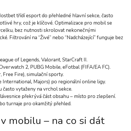
stbet třídí esport do přehledné hlavní sekce, často
tlivé hry, což je klíčové. Optimalizace pro mobil se
 vcelku, bez nutnosti skrolovat nekonečnými
cké. Filtrování na “Živé” nebo “Nadcházející” funguje bez
League of Legends, Valorant, StarCraft II.
, Overwatch 2, PUBG Mobile, eFotbal (FIFA/EA FC).
 Free Fire), simulační sporty.
nternational, Majors) po regionální online ligy.
u často vytaženy na vrchol sekce.
lávesnice překrývá část obsahu – místo pro zlepšení.
o turnaje pro okamžitý přehled.
v mobilu – na co si dát