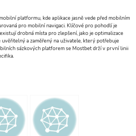
obilní platformu, kde aplikace jasně vede před mobilním
urovaná pro mobilní navigaci. Klíčové pro pohodlí je
 existují drobná místa pro zlepšení, jako je optimalizace
 uvěřitelný a zaměřený na uživatele, který potřebuje
ilních sázkových platforem se Mostbet drží v první linii
cifika.