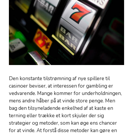
Den konstante tilstrømning af nye spillere til
casinoer beviser, at interessen for gambling er
vedvarende. Mange kommer for underholdningen,
mens andre håber på at vinde store penge. Men
bag den tilsyneladende enkelhed af at kaste en
terning eller trække et kort skjuler der sig
strategier og metoder, som kan øge ens chancer
for at vinde. At forstå disse metoder kan gøre en