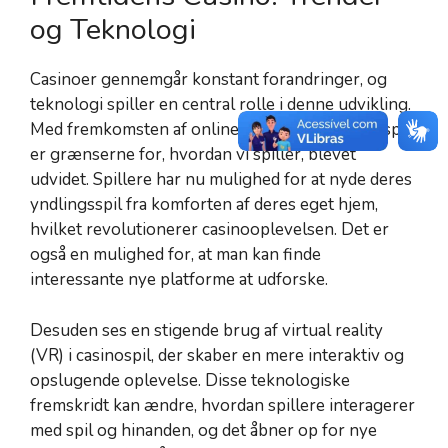
og Teknologi
Casinoer gennemgår konstant forandringer, og
teknologi spiller en central rolle i denne udvikling.
Med fremkomsten af online spil og live dealer-spil
er grænserne for, hvordan vi spiller, blevet
udvidet. Spillere har nu mulighed for at nyde deres
yndlingsspil fra komforten af deres eget hjem,
hvilket revolutionerer casinooplevelsen. Det er
også en mulighed for, at man kan finde
interessante nye platforme at udforske.
Desuden ses en stigende brug af virtual reality
(VR) i casinospil, der skaber en mere interaktiv og
opslugende oplevelse. Disse teknologiske
fremskridt kan ændre, hvordan spillere interagerer
med spil og hinanden, og det åbner op for nye