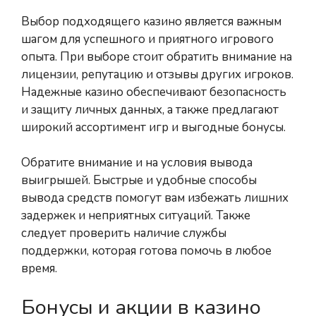
Выбор подходящего казино является важным
шагом для успешного и приятного игрового
опыта. При выборе стоит обратить внимание на
лицензии, репутацию и отзывы других игроков.
Надежные казино обеспечивают безопасность
и защиту личных данных, а также предлагают
широкий ассортимент игр и выгодные бонусы.
Обратите внимание и на условия вывода
выигрышей. Быстрые и удобные способы
вывода средств помогут вам избежать лишних
задержек и неприятных ситуаций. Также
следует проверить наличие службы
поддержки, которая готова помочь в любое
время.
Бонусы и акции в казино