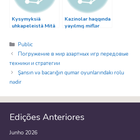
Kysymyksiä
Kazinolar haqqında
uhkapeleistä Mitä
yayılmış miflər
sinun pitäisi tietää
pinup ilə
ennen aloittamista
həqiqətləri
Categorias
Public
araşdırın
Погружение в мир азартных игр передовые
техники и стратегии
Şansın və bacarığın qumar oyunlarındakı rolu
nədir
Edições Anteriores
Junho 2026