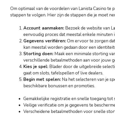
Om optimaal van de voordelen van Lanista Casino te p
stappen te volgen. Hier zijn de stappen die je moet 
Account aanmaken:
Bezoek de website van Lani
eenvoudig proces dat meestal enkele minuten i
Gegevens verifiëren:
Om ervoor te zorgen dat je
kan meestal worden gedaan door een identiteits
Storting doen:
Maak een minimale storting van
verschillende betaalmethoden aan voor jouw 
Kies je spel:
Blader door de uitgebreide selecti
gaat om slots, tafelspellen of live dealers.
Begin met spelen:
Na het selecteren van je sp
beschikbare bonussen en promoties.
Gemakkelijke registratie en snelle toegang tot 
Veilige verificatie om je gegevens te bescherm
Verscheidene betaalmethoden voor snelle stor