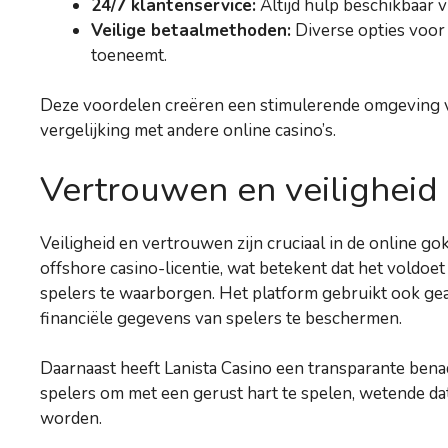
24/7 klantenservice:
Altijd hulp beschikbaar v
Veilige betaalmethoden:
Diverse opties voor
toeneemt.
Deze voordelen creëren een stimulerende omgeving vo
vergelijking met andere online casino’s.
Vertrouwen en veiligheid
Veiligheid en vertrouwen zijn cruciaal in de online gok
offshore casino-licentie, wat betekent dat het voldoet
spelers te waarborgen. Het platform gebruikt ook ge
financiële gegevens van spelers te beschermen.
Daarnaast heeft Lanista Casino een transparante bena
spelers om met een gerust hart te spelen, wetende dat
worden.