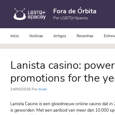
Pular
para
Fora de Órbita
o
Por LGBTQ+Spacey
conteúdo
Início
Notícias
Artigos
Resenhas
Entrev
Lanista casino: powe
promotions for the y
24/05/2026
Por
brian
Lanista Casino is een gloednieuw online casino dat in
is geworden. Met een aanbod van meer dan 10.000 spell