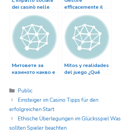
sl
L'impatto sociale
Gestire
dei casinò nelle
efficacemente il
at
comunità moderne
proprio budget nel
e
gioco d'azzardo
con Tower Rush
Casino
Митовете за
Mitos y realidades
казиното какво е
del juego ¿Qué
истина и какво е
debes saber sobre
заблуда
MiCasino
Categorias
Public
Einsteiger im Casino Tipps für den
erfolgreichen Start
Ethische Überlegungen im Glücksspiel Was
sollten Spieler beachten