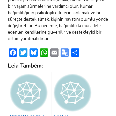
bir yaşam sürmelerine yardımcı olur. Kumar
bağımlılığının psikolojik etkilerini anlamak ve bu
süreçte destek almak, kişinin hayatını olumlu yönde
değiştirebilir. Bu nedenle, bağımlılıkla mücadele
edenler, kendilerine güvenilir ve destekleyici bir
ortam yaratmalıdırlar.
F
T
Bl
W
E
G
S
ac
w
u
h
m
o
h
Leia Também:
e
itt
e
at
ai
o
ar
b
er
sk
s
l
gl
e
o
y
A
e
ok
p
Tr
p
a
n