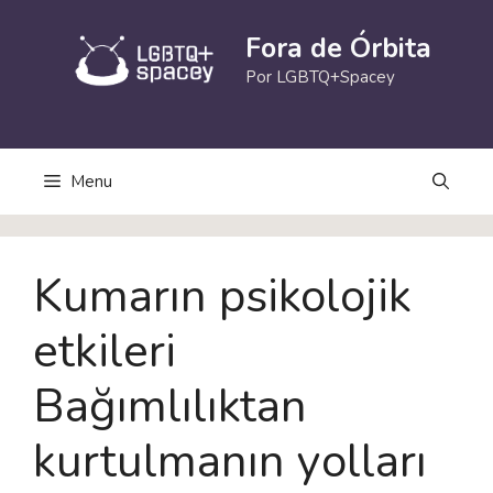
Pular
para
Fora de Órbita
o
Por LGBTQ+Spacey
conteúdo
Menu
Kumarın psikolojik
etkileri
Bağımlılıktan
kurtulmanın yolları