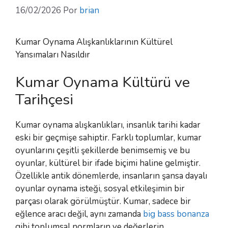
16/02/2026
Por
brian
Kumar Oynama Alışkanlıklarının Kültürel
Yansımaları Nasıldır
Kumar Oynama Kültürü ve
Tarihçesi
Kumar oynama alışkanlıkları, insanlık tarihi kadar
eski bir geçmişe sahiptir. Farklı toplumlar, kumar
oyunlarını çeşitli şekillerde benimsemiş ve bu
oyunlar, kültürel bir ifade biçimi haline gelmiştir.
Özellikle antik dönemlerde, insanların şansa dayalı
oyunlar oynama isteği, sosyal etkileşimin bir
parçası olarak görülmüştür. Kumar, sadece bir
eğlence aracı değil, aynı zamanda
big bass bonanza
gibi toplumsal normların ve değerlerin