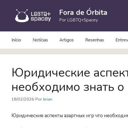
Pular
para
Fora de Órbita
o
Por LGBTQ+Spacey
conteúdo
Início
Notícias
Artigos
Resenhas
Entrev
Юридические аспект
необходимо знать о 
18/02/2026
Por
brian
Юридические аспекты азартных игр что необходимо