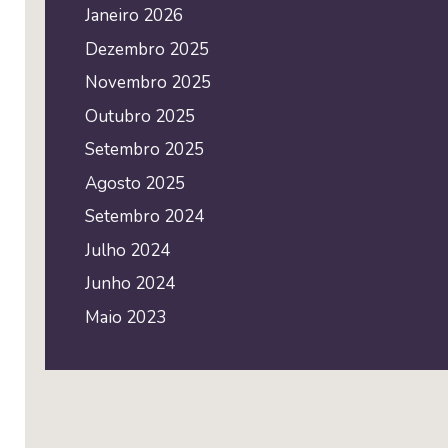
Janeiro 2026
Dezembro 2025
Novembro 2025
Outubro 2025
Setembro 2025
Agosto 2025
Setembro 2024
Julho 2024
Junho 2024
Maio 2023