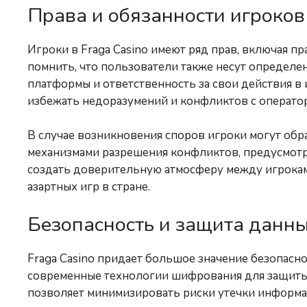
Права и обязанности игроков
Игроки в Fraga Casino имеют ряд прав, включая пр
помнить, что пользователи также несут определе
платформы и ответственность за свои действия в 
избежать недоразумений и конфликтов с операто
В случае возникновения споров игроки могут обр
механизмами разрешения конфликтов, предусмотр
создать доверительную атмосферу между игрокам
азартных игр в стране.
Безопасность и защита данн
Fraga Casino придает большое значение безопасн
современные технологии шифрования для защиты
позволяет минимизировать риски утечки информа