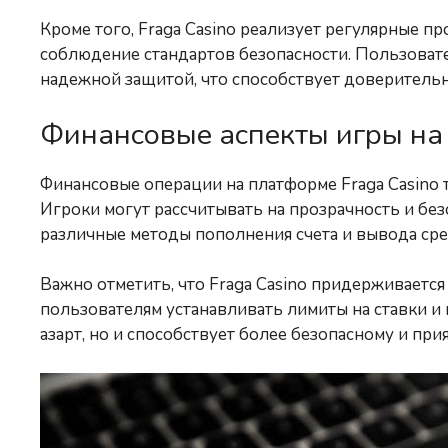
Кроме того, Fraga Casino реализует регулярные пр
соблюдение стандартов безопасности. Пользовате
надежной защитой, что способствует доверитель
Финансовые аспекты игры на 
Финансовые операции на платформе Fraga Casino 
Игроки могут рассчитывать на прозрачность и бе
различные методы пополнения счета и вывода сре
Важно отметить, что Fraga Casino придерживаетс
пользователям устанавливать лимиты на ставки и 
азарт, но и способствует более безопасному и пр