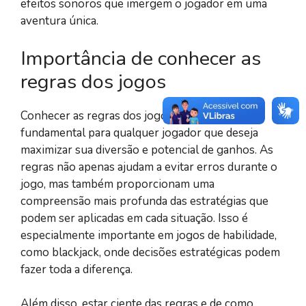
efeitos sonoros que imergem o jogador em uma
aventura única.
Importância de conhecer as
regras dos jogos
Conhecer as regras dos jogos de cassino é
fundamental para qualquer jogador que deseja
maximizar sua diversão e potencial de ganhos. As
regras não apenas ajudam a evitar erros durante o
jogo, mas também proporcionam uma
compreensão mais profunda das estratégias que
podem ser aplicadas em cada situação. Isso é
especialmente importante em jogos de habilidade,
como blackjack, onde decisões estratégicas podem
fazer toda a diferença.
Além disso, estar ciente das regras e de como