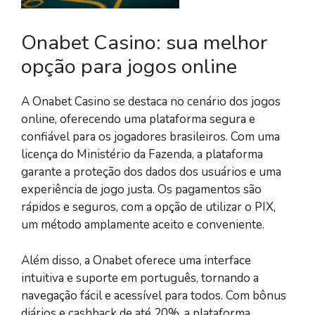
Onabet Casino: sua melhor
opção para jogos online
A Onabet Casino se destaca no cenário dos jogos
online, oferecendo uma plataforma segura e
confiável para os jogadores brasileiros. Com uma
licença do Ministério da Fazenda, a plataforma
garante a proteção dos dados dos usuários e uma
experiência de jogo justa. Os pagamentos são
rápidos e seguros, com a opção de utilizar o PIX,
um método amplamente aceito e conveniente.
Além disso, a Onabet oferece uma interface
intuitiva e suporte em português, tornando a
navegação fácil e acessível para todos. Com bônus
diários e cashback de até 20%, a plataforma