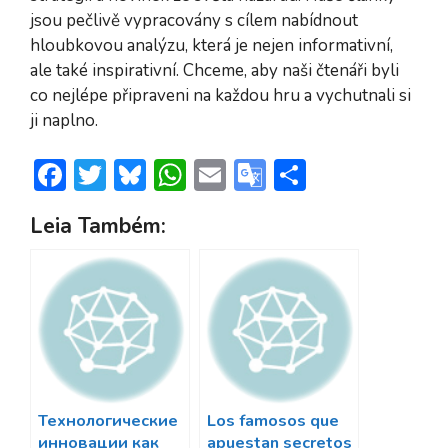
jsou pečlivě vypracovány s cílem nabídnout
hloubkovou analýzu, která je nejen informativní,
ale také inspirativní. Chceme, aby naši čtenáři byli
co nejlépe připraveni na každou hru a vychutnali si
ji naplno.
F
T
Bl
W
E
G
S
ac
w
u
h
m
o
h
Leia Também:
e
itt
e
at
ai
o
ar
b
er
sk
s
l
gl
e
o
y
A
e
ok
p
Tr
p
a
n
sl
Технологические
Los famosos que
инновации как
apuestan secretos