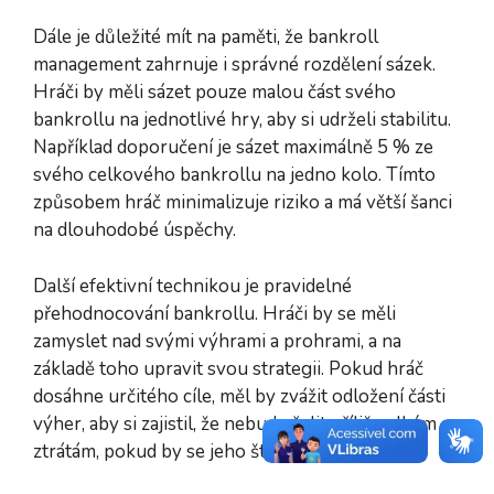
Dále je důležité mít na paměti, že bankroll
management zahrnuje i správné rozdělení sázek.
Hráči by měli sázet pouze malou část svého
bankrollu na jednotlivé hry, aby si udrželi stabilitu.
Například doporučení je sázet maximálně 5 % ze
svého celkového bankrollu na jedno kolo. Tímto
způsobem hráč minimalizuje riziko a má větší šanci
na dlouhodobé úspěchy.
Další efektivní technikou je pravidelné
přehodnocování bankrollu. Hráči by se měli
zamyslet nad svými výhrami a prohrami, a na
základě toho upravit svou strategii. Pokud hráč
dosáhne určitého cíle, měl by zvážit odložení části
výher, aby si zajistil, že nebude čelit příliš velkým
ztrátám, pokud by se jeho štěstí otočilo.