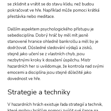
se zklidnit a vrátit se do stavu klidu, než budou
pokračovat ve hře. Například může pomoci krátká
přestávka nebo meditace.
Dalším aspektem psychologického přístupu je
sebedisciplína. Dobrý hráč by měl mít jasně
stanovené hranice ohledně bankrollu a měl by je
dodržovat. Důsledné sledování výdajů a zisků,
stejně jako učení se z vlastních chyb, jsou
nezbytnými kroky k dosažení úspěchu. Mistr
hazardních her si uvědomuje, že kontrola nad svými
emocemi a disciplína jsou stejně důležité jako
dovednost ve hře.
Strategie a techniky
V hazardních hrách existuje řada strategií a technik,
které mohou hráčům pomoci zvýšit své šance na