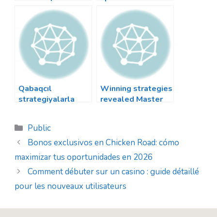
at
они меняют облик
de los jugadores
e
современных
célebres en
казино
Fortune OX
Qabaqcıl
Winning strategies
strategiyalarla
revealed Master
Mostbet kazino
the art of gambling
oyunlarını necə
success
Categorias
Public
udmaq olar
Bonos exclusivos en Chicken Road: cómo
maximizar tus oportunidades en 2026
Comment débuter sur un casino : guide détaillé
pour les nouveaux utilisateurs