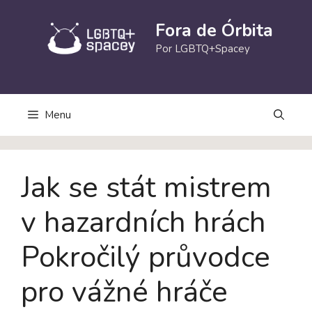
Pular
para
Fora de Órbita
o
Por LGBTQ+Spacey
conteúdo
Menu
Jak se stát mistrem
v hazardních hrách
Pokročilý průvodce
pro vážné hráče