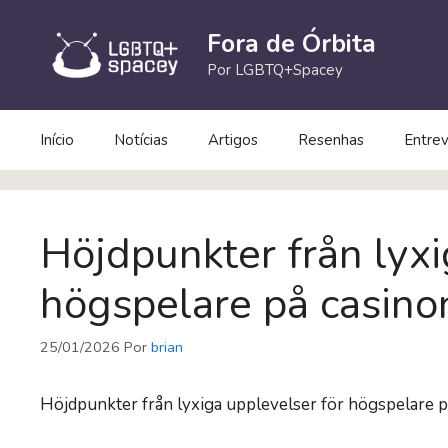
Pular
para
Fora de Órbita
o
Por LGBTQ+Spacey
conteúdo
Início
Notícias
Artigos
Resenhas
Entrev
Höjdpunkter från lyxi
högspelare på casino
25/01/2026
Por
brian
Höjdpunkter från lyxiga upplevelser för högspelare p