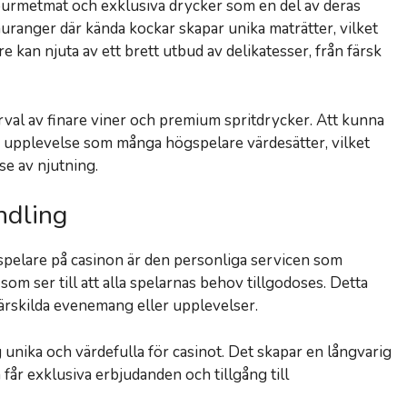
gourmetmat och exklusiva drycker som en del av deras
auranger där kända kockar skapar unika maträtter, vilket
 kan njuta av ett brett utbud av delikatesser, från färsk
rval av finare viner och premium spritdrycker. Att kunna
n upplevelse som många högspelare värdesätter, vilket
se av njutning.
ndling
spelare på casinon är den personliga servicen som
m ser till att alla spelarnas behov tillgodoses. Detta
 särskilda evenemang eller upplevelser.
 unika och värdefulla för casinot. Det skapar en långvarig
 får exklusiva erbjudanden och tillgång till