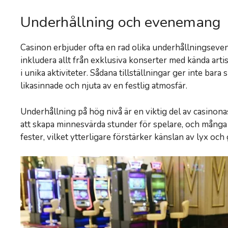
Underhållning och evenemang
Casinon erbjuder ofta en rad olika underhållningsev
inkludera allt från exklusiva konserter med kända artis
i unika aktiviteter. Sådana tillställningar ger inte bar
likasinnade och njuta av en festlig atmosfär.
Underhållning på hög nivå är en viktig del av casino
att skapa minnesvärda stunder för spelare, och många 
fester, vilket ytterligare förstärker känslan av lyx och