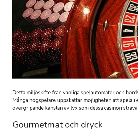
Detta miljöskifte från vanliga spelautomater och bords
Många högspelare uppskattar möjligheten att spela i en 
övergripande känslan av lyx som dessa casinon strävar 
Gourmetmat och dryck