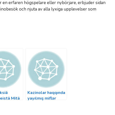
r en erfaren högspelare eller nybörjare, erbjuder sidan
asinobesök och njuta av alla lyxiga upplevelser som
ksiä
Kazinolar haqqında
eistä Mitä
yayılmış miflər
täisi tietää
pinup ilə
loittamista
həqiqətləri