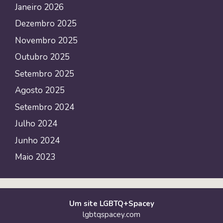
Janeiro 2026
Dezembro 2025
Novembro 2025
Outubro 2025
Setembro 2025
Agosto 2025
Setembro 2024
Julho 2024
Junho 2024
Maio 2023
Um site LGBTQ+Spacey
lgbtqspacey.com