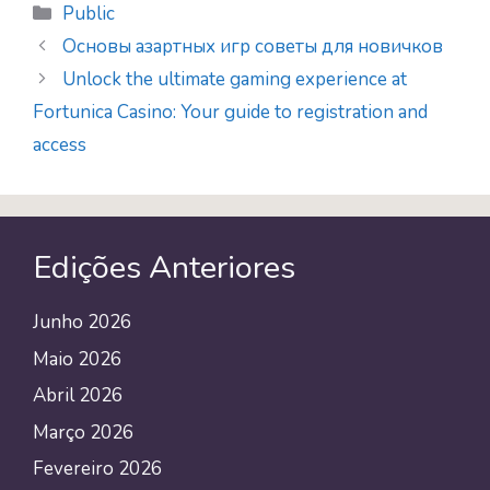
Categorias
Public
araşdırın
Основы азартных игр советы для новичков
Unlock the ultimate gaming experience at
Fortunica Casino: Your guide to registration and
access
Edições Anteriores
Junho 2026
Maio 2026
Abril 2026
Março 2026
Fevereiro 2026