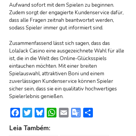
Aufwand sofort mit dem Spielen zu beginnen.
Zudem sorgt der engagierte Kundenservice dafür,
dass alle Fragen zeitnah beantwortet werden,
sodass Spieler immer gut informiert sind.
Zusammenfassend lässt sich sagen, dass das
LolaJack Casino eine ausgezeichnete Wahl für alle
ist, die in die Welt des Online-Glücksspiels
eintauchen möchten. Mit einer breiten
Spielauswahl, attraktiven Boni und einem
zuverlässigen Kundenservice können Spieler
sicher sein, dass sie ein qualitativ hochwertiges
Spielerlebnis genießen.
F
T
Bl
W
E
G
S
ac
w
u
h
m
o
h
Leia Também:
e
itt
e
at
ai
o
ar