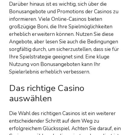
Darüber hinaus ist es wichtig, sich über die
Bonusangebote und Promotions der Casinos zu
informieren. Viele Online-Casinos bieten
großzügige Boni, die Ihre Spielmöglichkeiten
erheblich erweitern können. Nutzen Sie diese
Angebote, aber lesen Sie auch die Bedingungen
sorgfältig durch, um sicherzustellen, dass sie für
Ihre Spielstrategie geeignet sind. Eine kluge
Nutzung von Bonusangeboten kann Ihr
Spielerlebnis erheblich verbessern.
Das richtige Casino
auswählen
Die Wahl des richtigen Casinos ist ein weiterer
entscheidender Schritt auf dem Weg zu
erfolgreichem Glücksspiel. Achten Sie darauf, ein