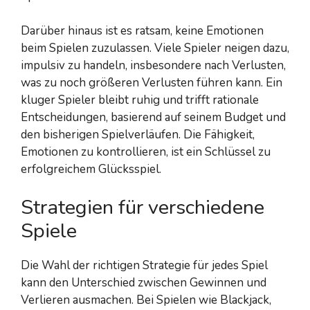
Darüber hinaus ist es ratsam, keine Emotionen
beim Spielen zuzulassen. Viele Spieler neigen dazu,
impulsiv zu handeln, insbesondere nach Verlusten,
was zu noch größeren Verlusten führen kann. Ein
kluger Spieler bleibt ruhig und trifft rationale
Entscheidungen, basierend auf seinem Budget und
den bisherigen Spielverläufen. Die Fähigkeit,
Emotionen zu kontrollieren, ist ein Schlüssel zu
erfolgreichem Glücksspiel.
Strategien für verschiedene
Spiele
Die Wahl der richtigen Strategie für jedes Spiel
kann den Unterschied zwischen Gewinnen und
Verlieren ausmachen. Bei Spielen wie Blackjack,