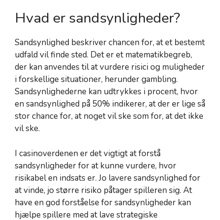
Hvad er sandsynligheder?
Sandsynlighed beskriver chancen for, at et bestemt
udfald vil finde sted. Det er et matematikbegreb,
der kan anvendes til at vurdere risici og muligheder
i forskellige situationer, herunder gambling.
Sandsynlighederne kan udtrykkes i procent, hvor
en sandsynlighed på 50% indikerer, at der er lige så
stor chance for, at noget vil ske som for, at det ikke
vil ske.
I casinoverdenen er det vigtigt at forstå
sandsynligheder for at kunne vurdere, hvor
risikabel en indsats er. Jo lavere sandsynlighed for
at vinde, jo større risiko påtager spilleren sig. At
have en god forståelse for sandsynligheder kan
hjælpe spillere med at lave strategiske