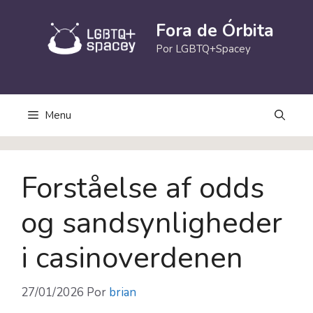
Pular
para
Fora de Órbita
o
Por LGBTQ+Spacey
conteúdo
Menu
Forståelse af odds
og sandsynligheder
i casinoverdenen
27/01/2026
Por
brian