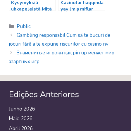
Kysymyksiä
Kazinolar haqqında
uhkapeleistä Mitä
yayılmış miflər
sinun pitäisi tietää
pinup ilə
ennen aloittamista
həqiqətləri
Categorias
Public
araşdırın
Gambling responsabil Cum să te bucuri de
jocuri fără a te expune riscurilor cu casino nv
Знаменитые игроки как pin up меняет мир
азартных игр
Edições Anteriores
Junho 2026
Maio 2026
Abril 2026