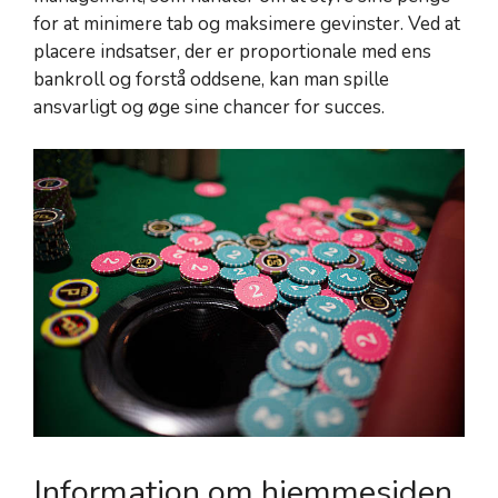
for at minimere tab og maksimere gevinster. Ved at
placere indsatser, der er proportionale med ens
bankroll og forstå oddsene, kan man spille
ansvarligt og øge sine chancer for succes.
Information om hjemmesiden