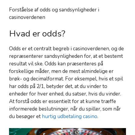
Forståelse af odds og sandsynligheder i
casinoverdenen
Hvad er odds?
Odds er et centralt begreb i casinoverdenen, og de
repræsenterer sandsynligheden for, at et bestemt
resultat vil ske. Odds kan præsenteres på
forskellige måder, men de mest almindelige er
brøk- og decimalformat. For eksempel, hvis et spil
har odds på 2/1, betyder det, at du vinder to
enheder for hver enhed, du satser, hvis du vinder.
At forstå odds er essentielt for at kunne træffe
informerede beslutninger, når du spiller, som når
du besøger et
hurtig udbetaling casino
.