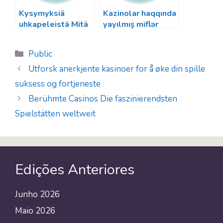
Kysymyksiä
Kazinolar haqqında
uhkapeleistä Mitä
yayılmış miflər
sinun pitäisi tietää
pinup ilə
ennen aloittamista
həqiqətləri
Categorias
Public
araşdırın
Utforsk anerkjente kasinoer for å øke din spille
suksess og fortjeneste
Berühmte Casinos Die faszinierendsten
Spielstätten weltweit
Edições Anteriores
Junho 2026
Maio 2026