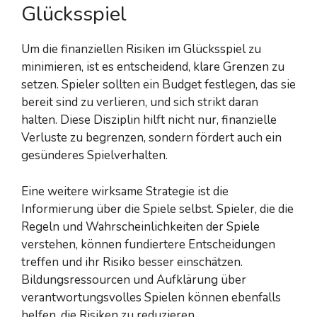
Glücksspiel
Um die finanziellen Risiken im Glücksspiel zu
minimieren, ist es entscheidend, klare Grenzen zu
setzen. Spieler sollten ein Budget festlegen, das sie
bereit sind zu verlieren, und sich strikt daran
halten. Diese Disziplin hilft nicht nur, finanzielle
Verluste zu begrenzen, sondern fördert auch ein
gesünderes Spielverhalten.
Eine weitere wirksame Strategie ist die
Informierung über die Spiele selbst. Spieler, die die
Regeln und Wahrscheinlichkeiten der Spiele
verstehen, können fundiertere Entscheidungen
treffen und ihr Risiko besser einschätzen.
Bildungsressourcen und Aufklärung über
verantwortungsvolles Spielen können ebenfalls
helfen, die Risiken zu reduzieren.