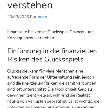
verstehen
30/03/2026
Por
brian
Finanzielle Risiken im Glücksspiel Chancen und
Konsequenzen verstehen
Einführung in die finanziellen
Risiken des Glücksspiels
Glücksspiel kann für viele Menschen eine
aufregende Form der Unterhaltung sein, jedoch
sind die finanziellen Risiken, die damit verbunden
sind, oft unterschätzt. Die Möglichkeit, Geld zu
gewinnen, zieht viele an, während die Realität
häufig von Verlusten geprägt ist. Es ist wichtig, die
potenziellen finanziellen Gefahren zu erkennen,