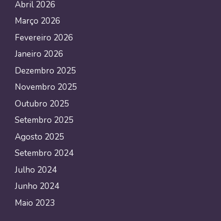
Abril 2026
Março 2026
Fevereiro 2026
Janeiro 2026
Dezembro 2025
Novembro 2025
Outubro 2025
Setembro 2025
Agosto 2025
Setembro 2024
Julho 2024
Junho 2024
Maio 2023