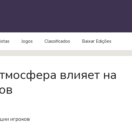
istas
Jogos
Classificados
Baixar Edições
атмосфера влияет на
ков
оции игроков