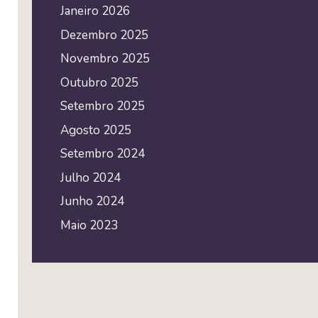
Janeiro 2026
Dezembro 2025
Novembro 2025
Outubro 2025
Setembro 2025
Agosto 2025
Setembro 2024
Julho 2024
Junho 2024
Maio 2023