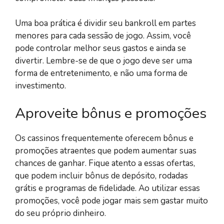
Uma boa prática é dividir seu bankroll em partes
menores para cada sessão de jogo. Assim, você
pode controlar melhor seus gastos e ainda se
divertir. Lembre-se de que o jogo deve ser uma
forma de entretenimento, e não uma forma de
investimento.
Aproveite bônus e promoções
Os cassinos frequentemente oferecem bônus e
promoções atraentes que podem aumentar suas
chances de ganhar. Fique atento a essas ofertas,
que podem incluir bônus de depósito, rodadas
grátis e programas de fidelidade. Ao utilizar essas
promoções, você pode jogar mais sem gastar muito
do seu próprio dinheiro.