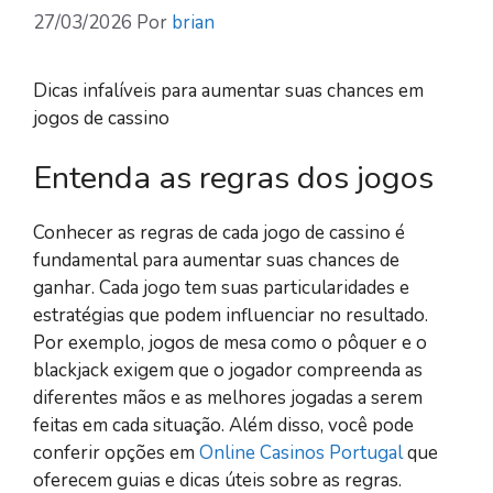
27/03/2026
Por
brian
Dicas infalíveis para aumentar suas chances em
jogos de cassino
Entenda as regras dos jogos
Conhecer as regras de cada jogo de cassino é
fundamental para aumentar suas chances de
ganhar. Cada jogo tem suas particularidades e
estratégias que podem influenciar no resultado.
Por exemplo, jogos de mesa como o pôquer e o
blackjack exigem que o jogador compreenda as
diferentes mãos e as melhores jogadas a serem
feitas em cada situação. Além disso, você pode
conferir opções em
Online Casinos Portugal
que
oferecem guias e dicas úteis sobre as regras.