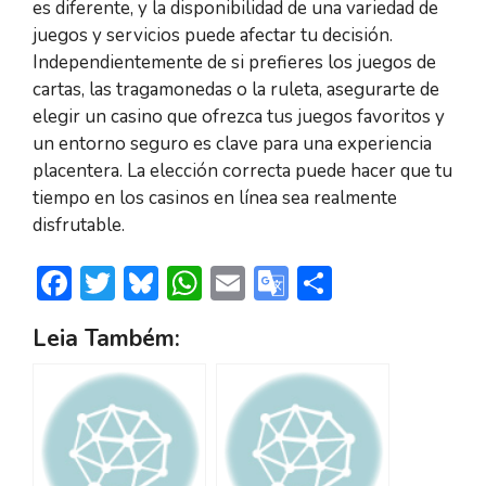
es diferente, y la disponibilidad de una variedad de
juegos y servicios puede afectar tu decisión.
Independientemente de si prefieres los juegos de
cartas, las tragamonedas o la ruleta, asegurarte de
elegir un casino que ofrezca tus juegos favoritos y
un entorno seguro es clave para una experiencia
placentera. La elección correcta puede hacer que tu
tiempo en los casinos en línea sea realmente
disfrutable.
F
T
Bl
W
E
G
S
ac
w
u
h
m
o
h
Leia Também:
e
itt
e
at
ai
o
ar
b
er
sk
s
l
gl
e
o
y
A
e
ok
p
Tr