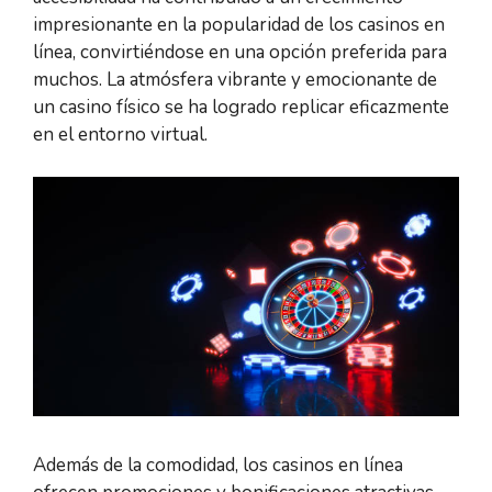
impresionante en la popularidad de los casinos en
línea, convirtiéndose en una opción preferida para
muchos. La atmósfera vibrante y emocionante de
un casino físico se ha logrado replicar eficazmente
en el entorno virtual.
Además de la comodidad, los casinos en línea