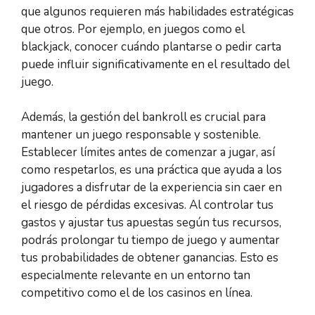
que algunos requieren más habilidades estratégicas
que otros. Por ejemplo, en juegos como el
blackjack, conocer cuándo plantarse o pedir carta
puede influir significativamente en el resultado del
juego.
Además, la gestión del bankroll es crucial para
mantener un juego responsable y sostenible.
Establecer límites antes de comenzar a jugar, así
como respetarlos, es una práctica que ayuda a los
jugadores a disfrutar de la experiencia sin caer en
el riesgo de pérdidas excesivas. Al controlar tus
gastos y ajustar tus apuestas según tus recursos,
podrás prolongar tu tiempo de juego y aumentar
tus probabilidades de obtener ganancias. Esto es
especialmente relevante en un entorno tan
competitivo como el de los casinos en línea.