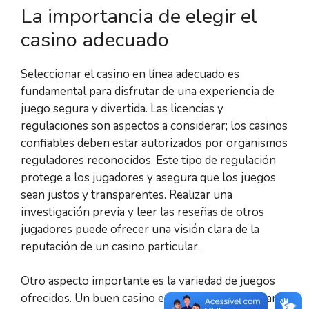
La importancia de elegir el
casino adecuado
Seleccionar el casino en línea adecuado es
fundamental para disfrutar de una experiencia de
juego segura y divertida. Las licencias y
regulaciones son aspectos a considerar; los casinos
confiables deben estar autorizados por organismos
reguladores reconocidos. Este tipo de regulación
protege a los jugadores y asegura que los juegos
sean justos y transparentes. Realizar una
investigación previa y leer las reseñas de otros
jugadores puede ofrecer una visión clara de la
reputación de un casino particular.
Otro aspecto importante es la variedad de juegos
ofrecidos. Un buen casino en línea debería contar