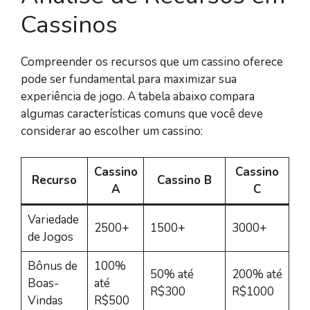
Cassinos
Compreender os recursos que um cassino oferece
pode ser fundamental para maximizar sua
experiência de jogo. A tabela abaixo compara
algumas características comuns que você deve
considerar ao escolher um cassino:
Cassino
Cassino
Recurso
Cassino B
A
C
Variedade
2500+
1500+
3000+
de Jogos
Bônus de
100%
50% até
200% até
Boas-
até
R$300
R$1000
Vindas
R$500