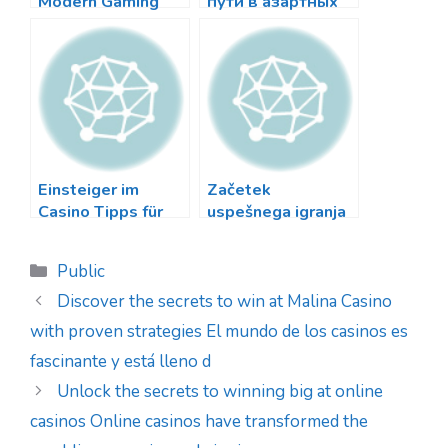
Modern Gaming
пути в азартных
at
Venues A Journey
играх советы для
e
Through Casino
новичков
Culture
Einsteiger im
Začetek
Casino Tipps für
uspešnega igranja
den erfolgreichen
iger na srečo
Start
vodnik za novince
Categorias
Public
Discover the secrets to win at Malina Casino
with proven strategies El mundo de los casinos es
fascinante y está lleno d
Unlock the secrets to winning big at online
casinos Online casinos have transformed the