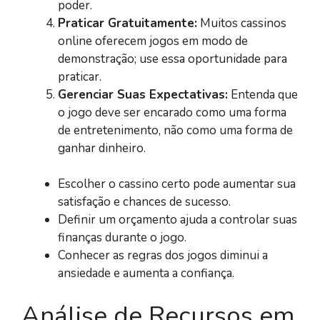
poder.
Praticar Gratuitamente:
Muitos cassinos
online oferecem jogos em modo de
demonstração; use essa oportunidade para
praticar.
Gerenciar Suas Expectativas:
Entenda que
o jogo deve ser encarado como uma forma
de entretenimento, não como uma forma de
ganhar dinheiro.
Escolher o cassino certo pode aumentar sua
satisfação e chances de sucesso.
Definir um orçamento ajuda a controlar suas
finanças durante o jogo.
Conhecer as regras dos jogos diminui a
ansiedade e aumenta a confiança.
Análise de Recursos em