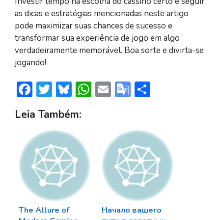
Investir tempo na escolha do cassino certo e seguir
as dicas e estratégias mencionadas neste artigo
pode maximizar suas chances de sucesso e
transformar sua experiência de jogo em algo
verdadeiramente memorável. Boa sorte e divirta-se
jogando!
F
T
Bl
W
E
G
S
ac
w
u
h
m
o
h
Leia Também:
e
itt
e
at
ai
o
ar
b
er
sk
s
l
gl
e
o
y
A
e
ok
p
Tr
p
a
n
sl
The Allure of
Начало вашего