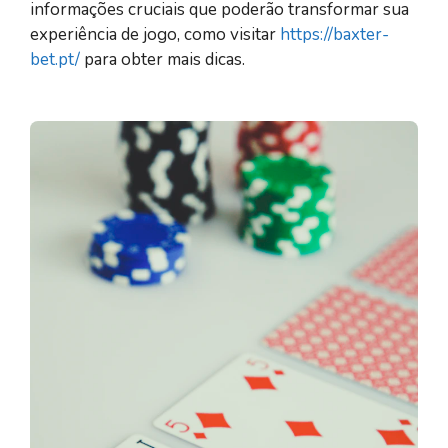
informações cruciais que poderão transformar sua
experiência de jogo, como visitar
https://baxter-
bet.pt/
para obter mais dicas.