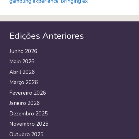
gambling experience, bringing ex
Edições Anteriores
Junho 2026
Maio 2026
Abril 2026
Março 2026
Fevereiro 2026
Janeiro 2026
Dezembro 2025
Novembro 2025
Outubro 2025