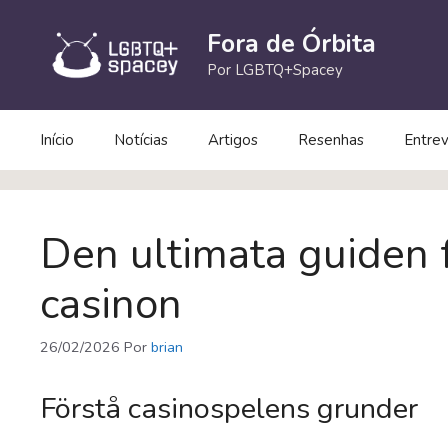
Pular
para
Fora de Órbita
o
Por LGBTQ+Spacey
conteúdo
Início
Notícias
Artigos
Resenhas
Entrev
Den ultimata guiden f
casinon
26/02/2026
Por
brian
Förstå casinospelens grunder