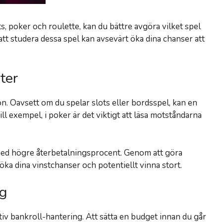
ts, poker och roulette, kan du bättre avgöra vilket spel
t att studera dessa spel kan avsevärt öka dina chanser att
ter
on. Oavsett om du spelar slots eller bordsspel, kan en
Till exempel, i poker är det viktigt att läsa motståndarna
r med högre återbetalningsprocent. Genom att göra
ka dina vinstchanser och potentiellt vinna stort.
ng
ktiv bankroll-hantering. Att sätta en budget innan du går