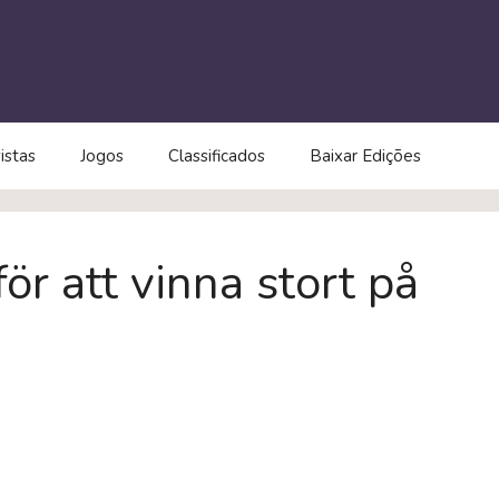
istas
Jogos
Classificados
Baixar Edições
ör att vinna stort på