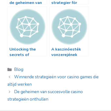
de geheimen van
strategier för
at
winnende
online casino-
e
strategieën in
entusiaster i
casino spellen
Unlocking the
A kaszinóesték
secrets of
vonzerejének
strategic casino
felfedezése Mi
play for maximum
teszi őket
Categorias
Blog
wins
felejthetetlenné
Winnende strategieën voor casino games die
altijd werken
De geheimen van succesvolle casino
strategieën onthullen