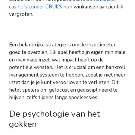
casino's zonder CRUKS
hun winkansen aanzienlijk
vergroten.
Een belangrijke strategie is om de inzetlimieten
goed te overzien. Elk spel heeft zijn eigen minimale
en maximale inzet, wat impact heeft op de
potentiële winsten. Het is cruciaal om een bankroll
management systeem te hebben, zodat je niet meer
inzet dan je je kunt veroorloven te verliezen. Dit
helpt spelers om gefocust en gedisciplineerd te
blijven, zelfs tijdens lange speelsessies.
De psychologie van het
gokken