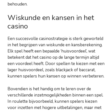
behouden.
Wiskunde en kansen in het
casino
Een succesvolle casinostrategie is sterk geworteld
in het begrijpen van wiskunde en kansberekening.
Elk spel heeft een bepaalde ‘huisvoordeel’, wat
betekent dat het casino op de lange termijn altijd
een voordeel heeft. Door spellen te kiezen met een
lager huisvoordeel, zoals blackjack of baccarat,
kunnen spelers hun kansen op winnen verbeteren.
Bovendien is het handig om te leren over de
verschillende inzetmogelijkheden binnen een spel.
In roulette bijvoorbeeld, kunnen spelers kiezen
voor inzetten met hogere uitbetalingen, maar met