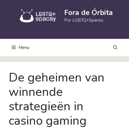
Pular
para
Fora de Órbita
o
Por LGBTQ+Spacey
conteúdo
Menu
De geheimen van
winnende
strategieën in
casino gaming