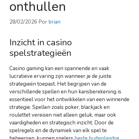
onthullen
28/02/2026
Por
brian
Inzicht in casino
spelstrategieën
Casino gaming kan een spannende en vaak
lucratieve ervaring zijn wanneer je de juiste
strategieën toepast. Het begrijpen van de
verschillende spellen en hun kansberekening is
essentieel voor het ontwikkelen van een winnende
strategie. Spellen zoals poker, blackjack en
roulettet vereisen niet alleen geluk, maar ook
vaardigheden en strategisch inzicht. Door de
spelregels en de dynamiek van elk spel te
beheersen, kunnen spelers
beste buitenlandse