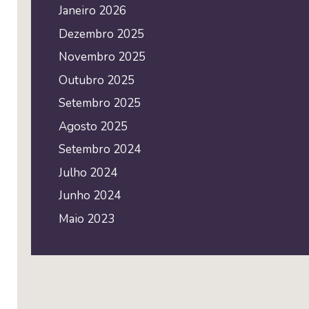
Janeiro 2026
Dezembro 2025
Novembro 2025
Outubro 2025
Setembro 2025
Agosto 2025
Setembro 2024
Julho 2024
Junho 2024
Maio 2023