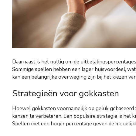
Daarnaast is het nuttig om de uitbetalingspercentage
Sommige spellen hebben een lager huisvoordeel, wat 
kan een belangrijke overweging zijn bij het kiezen van
Strategieën voor gokkasten
Hoewel gokkasten voornamelijk op geluk gebaseerd zijn
kansen te verbeteren. Een populaire strategie is het
Spellen met een hoger percentage geven de mogelijkh