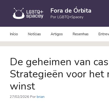
Pular
para
Fora de Órbita
o
Por LGBTQ+Spacey
conteúdo
Início
Notícias
Artigos
Resenhas
Entrev
De geheimen van cas
Strategieën voor het
winst
27/02/2026
Por
brian