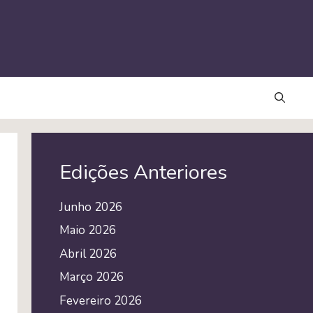
Edições Anteriores
Junho 2026
Maio 2026
Abril 2026
Março 2026
Fevereiro 2026