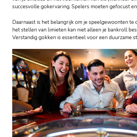
succesvolle gokervaring. Spelers moeten gefocust en
Daarnaast is het belangrijk om je speelgewoonten te
het stellen van limieten kan niet alleen je bankroll b
Verstandig gokken is essentieel voor een duurzame st