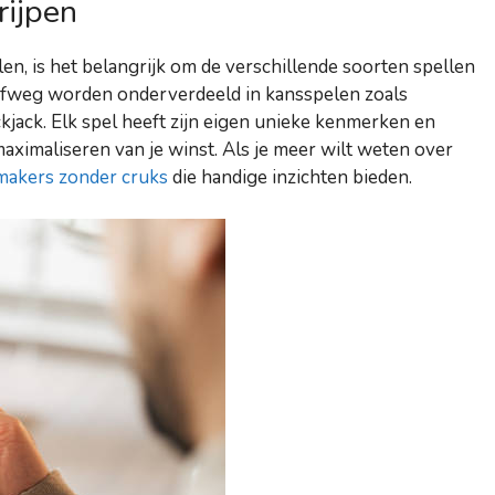
rijpen
len, is het belangrijk om de verschillende soorten spellen
rofweg worden onderverdeeld in kansspelen zoals
kjack. Elk spel heeft zijn eigen unieke kenmerken en
maximaliseren van je winst. Als je meer wilt weten over
akers zonder cruks
die handige inzichten bieden.