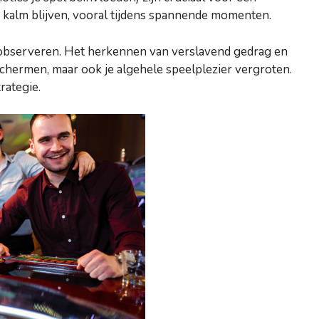
 kalm blijven, vooral tijdens spannende momenten.
 observeren. Het herkennen van verslavend gedrag en
eschermen, maar ook je algehele speelplezier vergroten.
rategie.